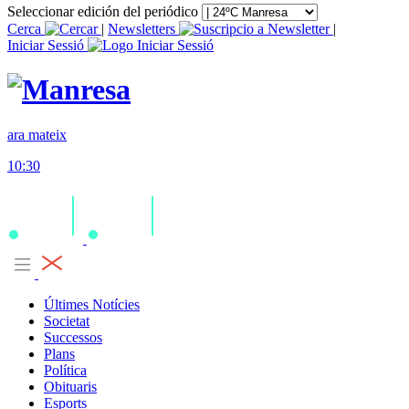
Seleccionar edición del periódico
Cerca
|
Newsletters
|
Iniciar Sessió
ara mateix
10:30
Últimes Notícies
Societat
Successos
Plans
Política
Obituaris
Esports