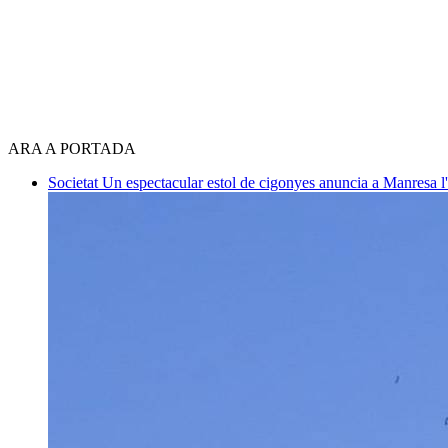
ARA A PORTADA
Societat
Un espectacular estol de cigonyes anuncia a Manresa l'i