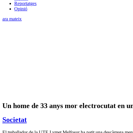
Reportatges
Opinió
ara mateix
Un home de 33 anys mor electrocutat en u
Societat
El treballador de la UTE Lymet Melfosur ha patit una descàrrega mentre 