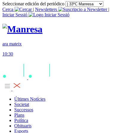
Seleccionar edición del periódico
Cerca
|
Newsletters
|
Iniciar Sessió
ara mateix
10:30
Últimes Notícies
Societat
Successos
Plans
Política
Obituaris
Esports