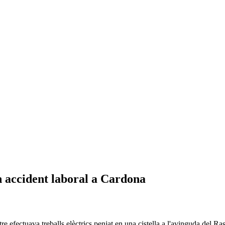
n accident laboral a Cardona
efectuava treballs elèctrics penjat en una cistella a l'avinguda del Rast