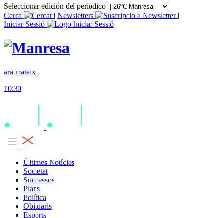
Seleccionar edición del periódico
Cerca
|
Newsletters
|
Iniciar Sessió
ara mateix
10:30
Últimes Notícies
Societat
Successos
Plans
Política
Obituaris
Esports