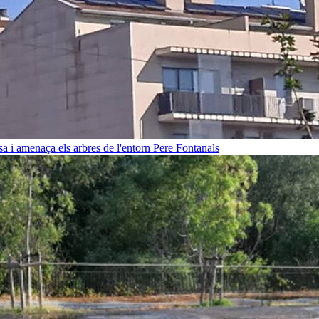
sa i amenaça els arbres de l'entorn
Pere Fontanals