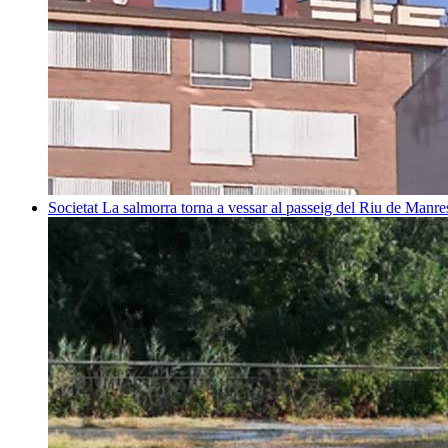
Societat
La salmorra torna a vessar al passeig del Riu de Manre