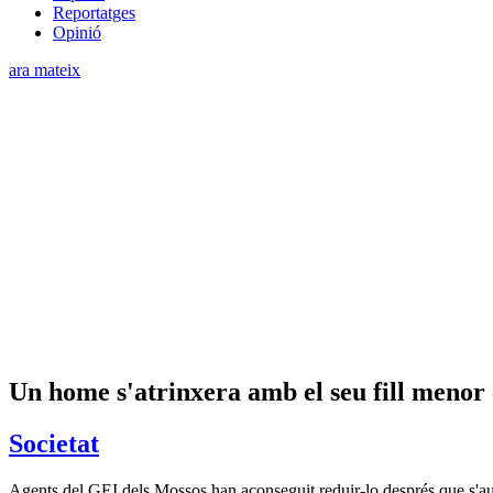
Reportatges
Opinió
ara mateix
Un home s'atrinxera amb el seu fill menor
Societat
Agents del GEI dels Mossos han aconseguit reduir-lo després que s'au