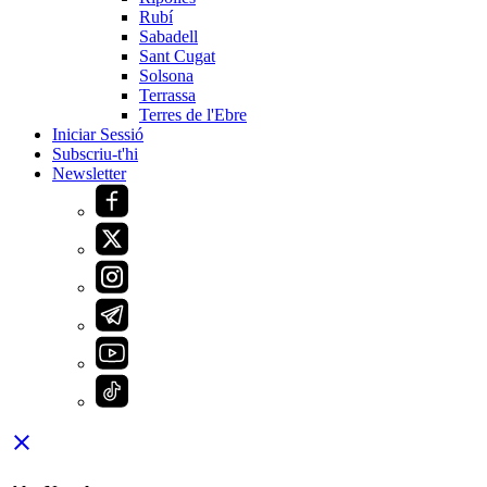
Rubí
Sabadell
Sant Cugat
Solsona
Terrassa
Terres de l'Ebre
Iniciar Sessió
Subscriu-t'hi
Newsletter
close