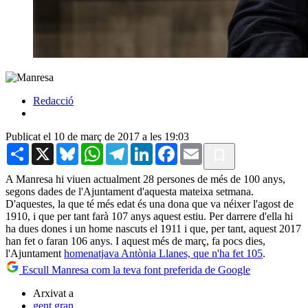
Redacció
Publicat el 10 de març de 2017 a les 19:03
Share
X
Bluesky
WhatsApp
Telegram
LinkedIn
Facebook
Email
A Manresa hi viuen actualment 28 persones de més de 100 anys,
segons dades de l'Ajuntament d'aquesta mateixa setmana.
D'aquestes, la que té més edat és una dona que va néixer l'agost de
1910, i que per tant farà 107 anys aquest estiu. Per darrere d'ella hi
ha dues dones i un home nascuts el 1911 i que, per tant, aquest 2017
han fet o faran 106 anys. I aquest més de març, fa pocs dies,
l'Ajuntament
homenatjava Antònia Llanes, que n'ha fet 105
.
Escull Manresa com la teva font preferida de Google
Arxivat a
gent gran