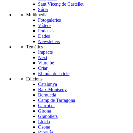
Sant Vicenç de Castellet
Súria
Multimèdia
Fotogaleries
Vídeos
Pòdcasts
Dades
Newsletters
Temàtics
Impacte
Next
Viure bé
Criar
El món de la tele
Edicions
Catalunya
Baix Montseny
Berguedà
Camp de Tarragona
Garrotxa
Girona
Granollers
Lleida
Osona
Ripollès