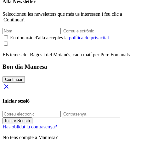
Alta Newsletter
Seleccioneu les newsletters que més us interessen i feu clic a
'Continuar'.
En donar-te d'alta acceptes la
política de privacitat
.
Els temes del Bages i del Moianès, cada matí per Pere Fontanals
Bon dia Manresa
Continuar
close
Iniciar sessió
Iniciar Sessió
Has oblidat la contrasenya?
No tens compte a Manresa?