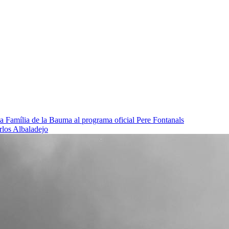
da Família de la Bauma al programa oficial
Pere Fontanals
rlos Albaladejo