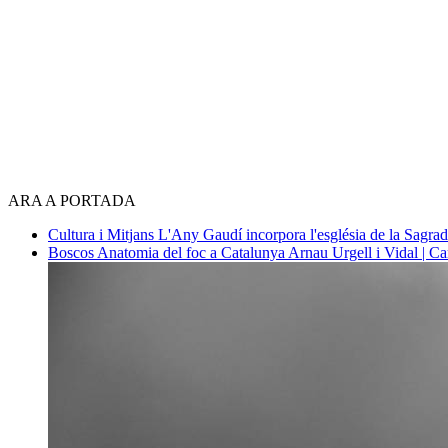
ARA A PORTADA
Cultura i Mitjans
L'Any Gaudí incorpora l'església de la Sagra
Boscos
Anatomia del foc a Catalunya
Arnau Urgell i Vidal | Ca