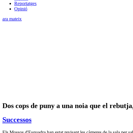
Reportatges
Opinió
ara mateix
Dos cops de puny a una noia que el rebutja,
Successos
Els Mossos d'Esquadra han estat revisant les càmeres de la sala per sabe