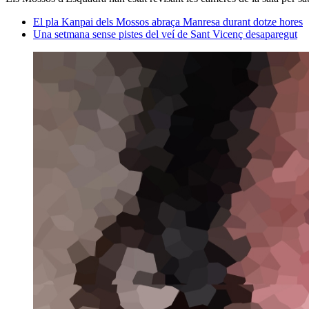
El pla Kanpai dels Mossos abraça Manresa durant dotze hores
Una setmana sense pistes del veí de Sant Vicenç desaparegut