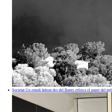
Societat
Un estudi liderat des del Bages reforça el paper del treb