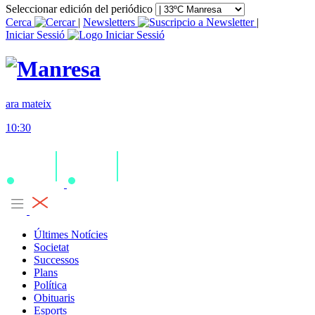
Seleccionar edición del periódico
Cerca
|
Newsletters
|
Iniciar Sessió
ara mateix
10:30
Últimes Notícies
Societat
Successos
Plans
Política
Obituaris
Esports