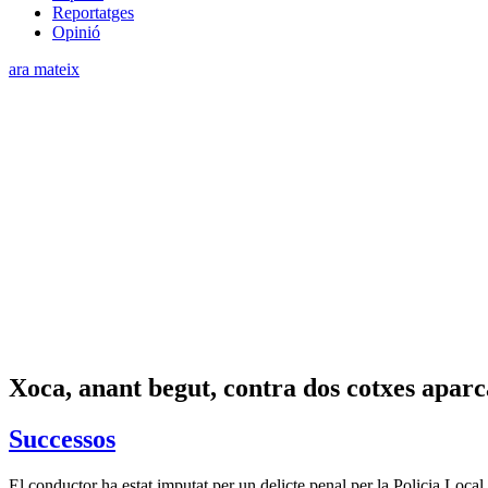
Reportatges
Opinió
ara mateix
Xoca, anant begut, contra dos cotxes aparc
Successos
El conductor ha estat imputat per un delicte penal per la Policia Loca