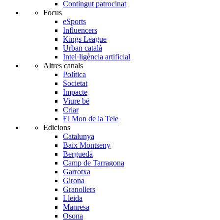
Contingut patrocinat
Focus
eSports
Influencers
Kings League
Urban català
Intel·ligència artificial
Altres canals
Política
Societat
Impacte
Viure bé
Criar
El Mon de la Tele
Edicions
Catalunya
Baix Montseny
Berguedà
Camp de Tarragona
Garrotxa
Girona
Granollers
Lleida
Manresa
Osona