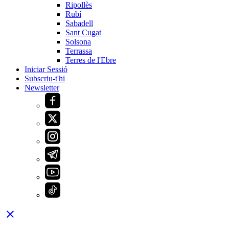
Ripollès
Rubí
Sabadell
Sant Cugat
Solsona
Terrassa
Terres de l'Ebre
Iniciar Sessió
Subscriu-t'hi
Newsletter
close