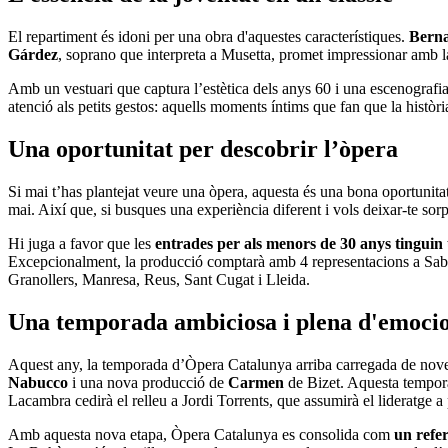
El repartiment és idoni per una obra d'aquestes característiques.
Berna
Gárdez
, soprano que interpreta a Musetta, promet impressionar amb la
Amb un vestuari que captura l’estètica dels anys 60 i una escenograf
atenció als petits gestos: aquells moments íntims que fan que la històr
Una oportunitat per descobrir l’òpera
Si mai t’has plantejat veure una òpera, aquesta és una bona oportunita
mai. Així que, si busques una experiència diferent i vols deixar-te so
Hi juga a favor que les
entrades per als menors de 30 anys tinguin
Excepcionalment, la producció comptarà amb 4 representacions a Sabad
Granollers, Manresa, Reus, Sant Cugat i Lleida.
Una temporada ambiciosa i plena d'emoci
Aquest any, la temporada d’Òpera Catalunya arriba carregada de noveta
Nabucco
i una nova producció de
Carmen
de Bizet. Aquesta tempora
Lacambra cedirà el relleu a Jordi Torrents, que assumirà el lideratge a
Amb aquesta nova etapa, Òpera Catalunya es consolida com
un refer