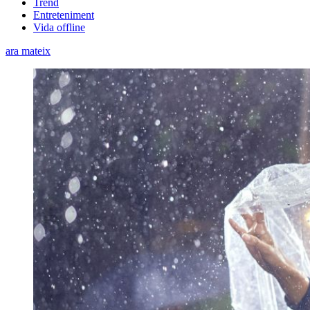
Trend
Entreteniment
Vida offline
ara mateix