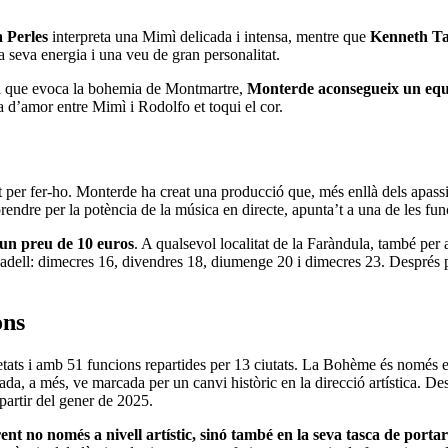
 Perles
interpreta una Mimì delicada i intensa, mentre que
Kenneth T
 seva energia i una veu de gran personalitat.
ia que evoca la bohemia de Montmartre,
Monterde aconsegueix un equili
ia d’amor entre Mimì i Rodolfo et toqui el cor.
t per fer-ho. Monterde ha creat una producció que, més enllà dels apassi
rprendre per la potència de la música en directe, apunta’t a una de les 
 un preu de 10 euros
. A qualsevol localitat de la Faràndula, també per
ell: dimecres 16, divendres 18, diumenge 20 i dimecres 23. Després pa
ons
ts i amb 51 funcions repartides per 13 ciutats. La Bohème és només el 
da, a més, ve marcada per un canvi històric en la direcció artística. D
 partir del gener de 2025.
ent no només a nivell artístic, sinó també en la seva tasca de portar 