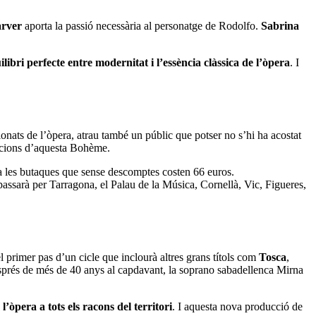
arver
aporta la passió necessària al personatge de Rodolfo.
Sabrina
bri perfecte entre modernitat i l’essència clàssica de l’òpera
. I
onats de l’òpera, atrau també un públic que potser no s’hi ha acostat
funcions d’aquesta Bohème.
 a les butaques que sense descomptes costen 66 euros.
ssarà per Tarragona, el Palau de la Música, Cornellà, Vic, Figueres,
primer pas d’un cicle que inclourà altres grans títols com
Tosca
,
esprés de més de 40 anys al capdavant, la soprano sabadellenca Mirna
l’òpera a tots els racons del territori
. I aquesta nova producció de