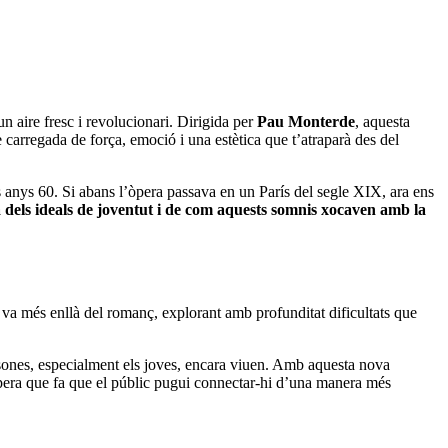
un aire fresc i revolucionari. Dirigida per
Pau Monterde
, aquesta
e carregada de força, emoció i una estètica que t’atraparà des del
s anys 60. Si abans l’òpera passava en un París del segle XIX, ara ens
dels ideals de joventut i de com aquests somnis xocaven amb la
a va més enllà del romanç, explorant amb profunditat dificultats que
ersones, especialment els joves, encara viuen. Amb aquesta nova
pera que fa que el públic pugui connectar-hi d’una manera més