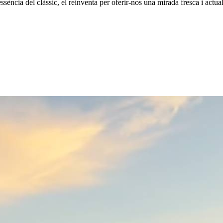
ència del clàssic, el reinventa per oferir-nos una mirada fresca i actual