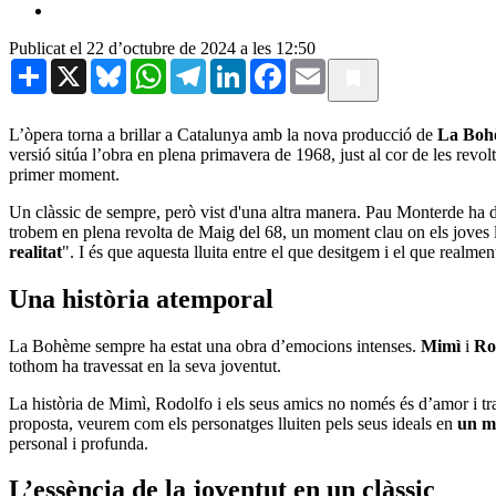
Publicat el 22 d’octubre de 2024 a les 12:50
Share
X
Bluesky
WhatsApp
Telegram
LinkedIn
Facebook
Email
L’òpera torna a brillar a Catalunya amb la nova producció de
La Boh
versió sitúa l’obra en plena primavera de 1968, just al cor de les revol
primer moment.
Un clàssic de sempre, però vist d'una altra manera. Pau Monterde ha de
trobem en plena revolta de Maig del 68, un moment clau on els joves 
realitat
". I és que aquesta lluita entre el que desitgem i el que realme
Una història atemporal
La Bohème sempre ha estat una obra d’emocions intenses.
Mimì
i
Ro
tothom ha travessat en la seva joventut.
La història de Mimì, Rodolfo i els seus amics no només és d’amor i tra
proposta, veurem com els personatges lluiten pels seus ideals en
un mo
personal i profunda.
L’essència de la joventut en un clàssic