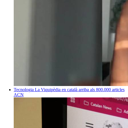
Tecnologia
La Viquipèdia en català arriba als 800.000 articles
ACN