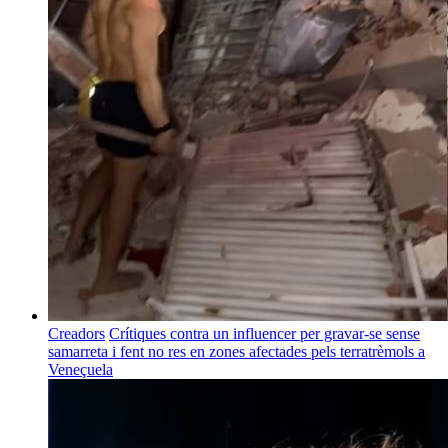
Creadors
Crítiques contra un influencer per gravar-se sense
samarreta i fent no res en zones afectades pels terratrèmols a
Veneçuela