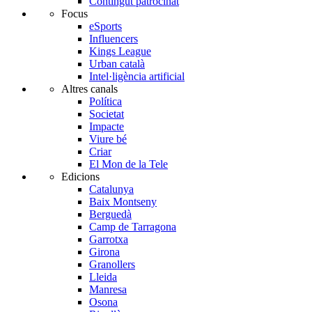
Contingut patrocinat
Focus
eSports
Influencers
Kings League
Urban català
Intel·ligència artificial
Altres canals
Política
Societat
Impacte
Viure bé
Criar
El Mon de la Tele
Edicions
Catalunya
Baix Montseny
Berguedà
Camp de Tarragona
Garrotxa
Girona
Granollers
Lleida
Manresa
Osona