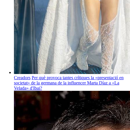
Creadors
Per què provoca tantes crítiques la «presentació en
societat» de la germana de la influencer Marta Díaz a «La
Velada» d'Ibai?