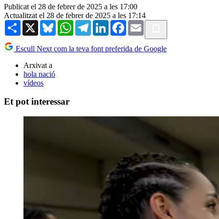
Publicat el 28 de febrer de 2025 a les 17:00
Actualitzat el 28 de febrer de 2025 a les 17:14
Share
X
Bluesky
WhatsApp
Telegram
LinkedIn
Facebook
Email
Escull Next com la teva font preferida de Google
Arxivat a
hola nació
vídeos
Et pot interessar