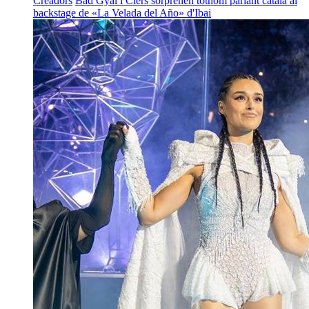
Creadors
Bad Gyal i Clers sorprenen tothom parlant català al
backstage de «La Velada del Año» d'Ibai