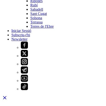
Ripollès
Rubí
Sabadell
Sant Cugat
Solsona
Terrassa
Terres de l'Ebre
Iniciar Sessió
Subscriu-t'hi
Newsletter
close