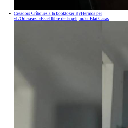
Creadors
Crítiques a la booktoker ByHermos per
«L'Odissea»: «És el llibre de la peli, no?»
Blai Casas