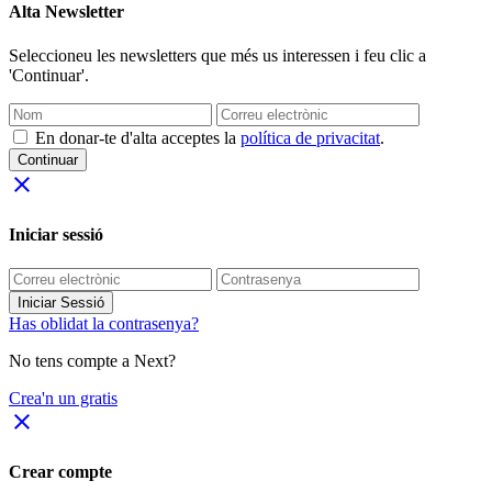
Alta Newsletter
Seleccioneu les newsletters que més us interessen i feu clic a
'Continuar'.
En donar-te d'alta acceptes la
política de privacitat
.
Continuar
close
Iniciar sessió
Iniciar Sessió
Has oblidat la contrasenya?
No tens compte a Next?
Crea'n un gratis
close
Crear compte