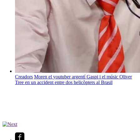
Creadors
Moren el youtuber argentí Gaspi i el músic Oliver
Tree en un accident entre dos helicòpters al Brasil