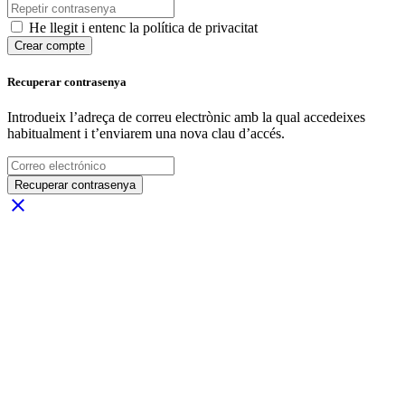
He llegit i entenc la política de privacitat
Crear compte
Recuperar contrasenya
Introdueix l’adreça de correu electrònic amb la qual accedeixes
habitualment i t’enviarem una nova clau d’accés.
Recuperar contrasenya
close