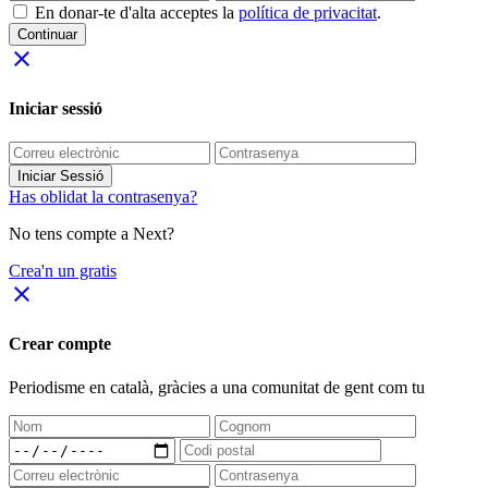
En donar-te d'alta acceptes la
política de privacitat
.
Continuar
close
Iniciar sessió
Iniciar Sessió
Has oblidat la contrasenya?
No tens compte a Next?
Crea'n un gratis
close
Crear compte
Periodisme
en català
, gràcies a una comunitat de gent com tu