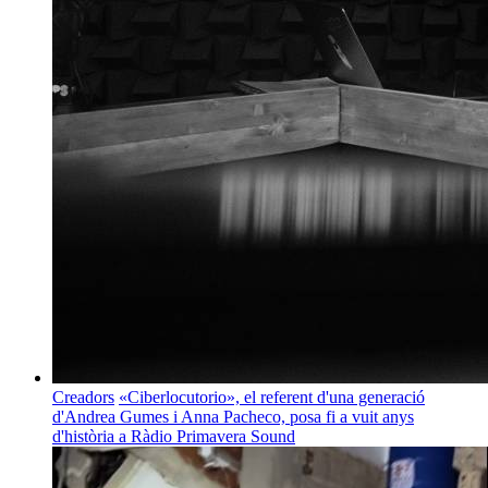
Creadors
«Ciberlocutorio», el referent d'una generació
d'Andrea Gumes i Anna Pacheco, posa fi a vuit anys
d'història a Ràdio Primavera Sound