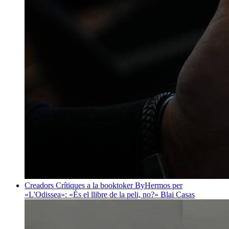
Creadors
Crítiques a la booktoker ByHermos per
«L'Odissea»: «És el llibre de la peli, no?»
Blai Casas