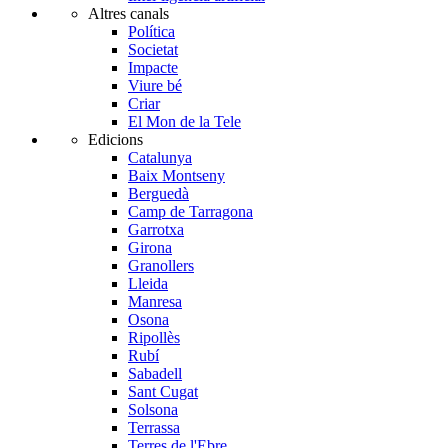
Altres canals
Política
Societat
Impacte
Viure bé
Criar
El Mon de la Tele
Edicions
Catalunya
Baix Montseny
Berguedà
Camp de Tarragona
Garrotxa
Girona
Granollers
Lleida
Manresa
Osona
Ripollès
Rubí
Sabadell
Sant Cugat
Solsona
Terrassa
Terres de l'Ebre