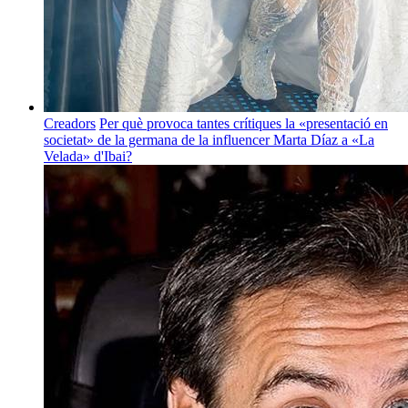
Creadors
Per què provoca tantes crítiques la «presentació en
societat» de la germana de la influencer Marta Díaz a «La
Velada» d'Ibai?