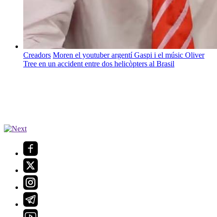
Creadors
Moren el youtuber argentí Gaspi i el músic Oliver
Tree en un accident entre dos helicòpters al Brasil