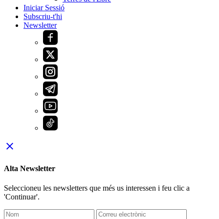
Iniciar Sessió
Subscriu-t'hi
Newsletter
close
Alta Newsletter
Seleccioneu les newsletters que més us interessen i feu clic a
'Continuar'.