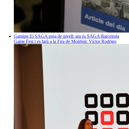
Gaming
El SAGA puja de nivell: ara és SAGA Barcelona
Game Fest i es farà a la Fira de Montjuïc
Víctor Rodrigo