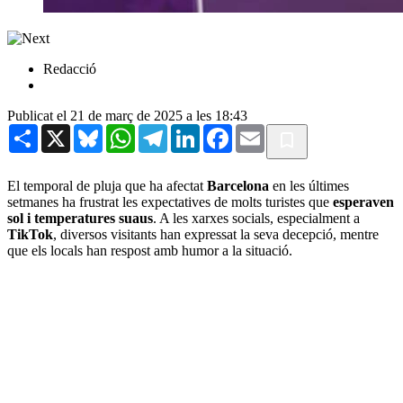
Redacció
Publicat el 21 de març de 2025 a les 18:43
Share
X
Bluesky
WhatsApp
Telegram
LinkedIn
Facebook
Email
El temporal de pluja que ha afectat
Barcelona
en les últimes
setmanes ha frustrat les expectatives de molts turistes que
esperaven
sol i temperatures suaus
. A les xarxes socials, especialment a
TikTok
, diversos visitants han expressat la seva decepció, mentre
que els locals han respost amb humor a la situació.