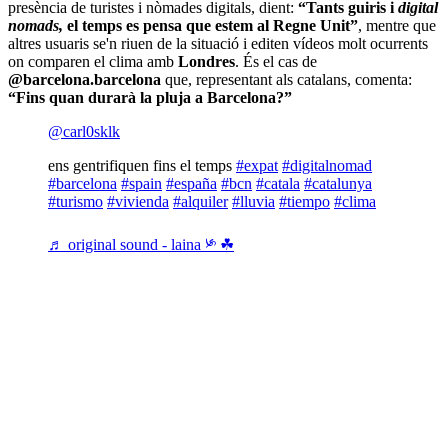
presència de turistes i nòmades digitals, dient:
“Tants guiris i
digital
nomads,
el temps es pensa que estem al Regne Unit”
, mentre que
altres usuaris se'n riuen de la situació i editen vídeos molt ocurrents
on comparen el clima amb
Londres
. És el cas de
@barcelona.barcelona
que, representant als catalans, comenta:
“Fins quan durarà la pluja a Barcelona?”
@carl0sklk
ens gentrifiquen fins el temps
#expat
#digitalnomad
#barcelona
#spain
#españa
#bcn
#catala
#catalunya
#turismo
#vivienda
#alquiler
#lluvia
#tiempo
#clima
♬ original sound - laina ༯ ☘︎