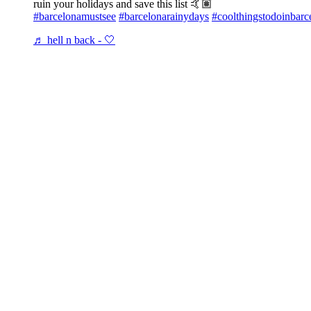
ruin your holidays and save this list 🤙🏽
#barcelonamustsee
#barcelonarainydays
#coolthingstodoinbarc
♬ hell n back - 🤍