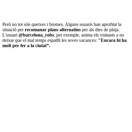
Però no tot són queixes i bromes. Alguns usuaris han aprofitat la
situació per
recomanar plans alternatius
per als dies de pluja.
L'usuari
@barcelona_robs
, per exemple, anima els visitants a no
deixar que el mal temps espatlli les seves vacances:
"Encara hi ha
molt per fer a la ciutat”.