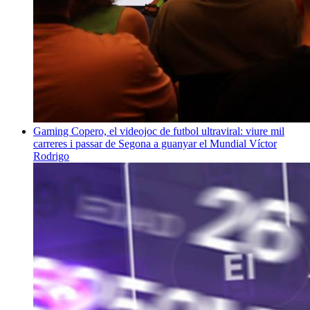
Gaming
Copero, el videojoc de futbol ultraviral: viure mil
carreres i passar de Segona a guanyar el Mundial
Víctor
Rodrigo