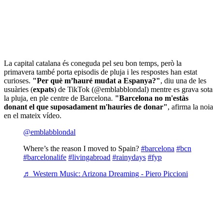
La capital catalana és coneguda pel seu bon temps, però la
primavera també porta episodis de pluja i les respostes han estat
curioses.
"Per què m’hauré mudat a Espanya?"
, diu una de les
usuàries (
expats
) de TikTok (@emblabblondal) mentre es grava sota
la pluja, en ple centre de Barcelona.
"Barcelona no m'estàs
donant el que suposadament m'hauries de donar"
, afirma la noia
en el mateix vídeo.
@emblabblondal
Where’s the reason I moved to Spain?
#barcelona
#bcn
#barcelonalife
#livingabroad
#rainydays
#fyp
♬ Western Music: Arizona Dreaming - Piero Piccioni