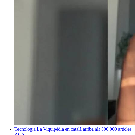
Tecnologia
La Viquipèdia en català arriba als 800.000 articles
ACN