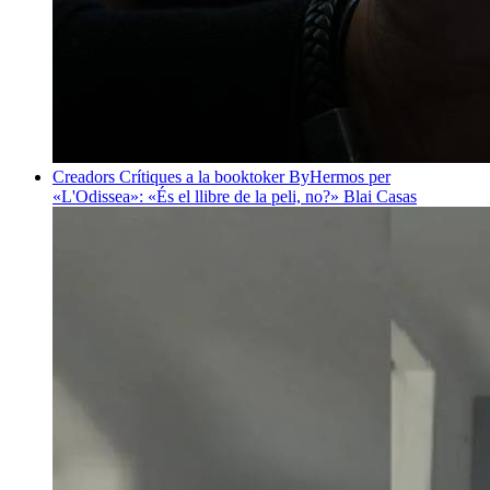
Creadors
Crítiques a la booktoker ByHermos per
«L'Odissea»: «És el llibre de la peli, no?»
Blai Casas