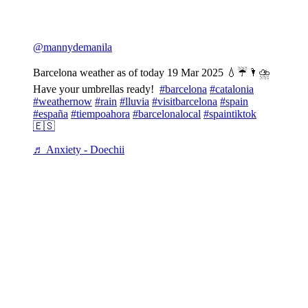
@mannydemanila
Barcelona weather as of today 19 Mar 2025⁣ 💧☔️🌂⛈️⁣
Have your umbrellas ready!⁣ ⁣
#barcelona
#catalonia
#weathernow
#rain
#lluvia
#visitbarcelona
#spain
#españa
#tiempoahora
#barcelonalocal
#spaintiktok
🇪🇸
♬ Anxiety - Doechii