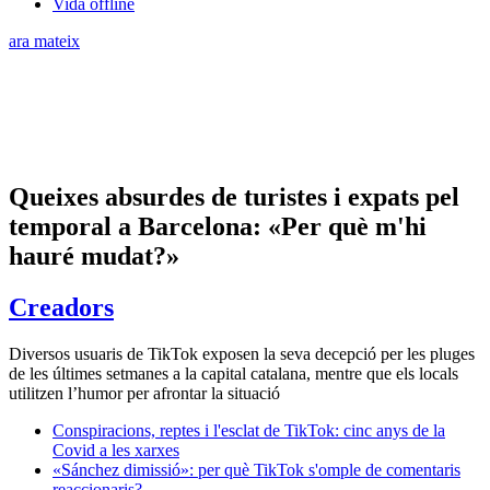
Vida offline
ara mateix
Queixes absurdes de turistes i expats pel
temporal a Barcelona: «Per què m'hi
hauré mudat?»
Creadors
Diversos usuaris de TikTok exposen la seva decepció per les pluges
de les últimes setmanes a la capital catalana, mentre que els locals
utilitzen l’humor per afrontar la situació
Conspiracions, reptes i l'esclat de TikTok: cinc anys de la
Covid a les xarxes
«Sánchez dimissió»: per què TikTok s'omple de comentaris
reaccionaris?