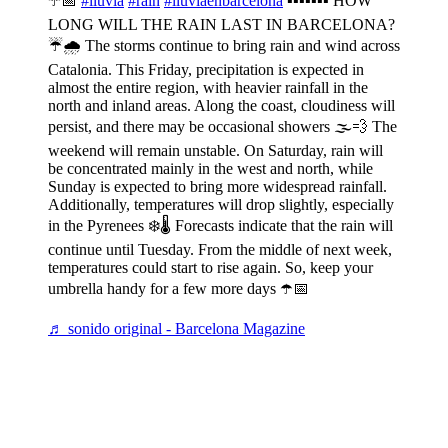
☂️📅
#lluvia
#rain
#lluviaenbarcelona
▪️▪️▪️▪️▪️▪️▪️ HOW
LONG WILL THE RAIN LAST IN BARCELONA?
☔🌧 The storms continue to bring rain and wind across
Catalonia. This Friday, precipitation is expected in
almost the entire region, with heavier rainfall in the
north and inland areas. Along the coast, cloudiness will
persist, and there may be occasional showers 🌫️💨 The
weekend will remain unstable. On Saturday, rain will
be concentrated mainly in the west and north, while
Sunday is expected to bring more widespread rainfall.
Additionally, temperatures will drop slightly, especially
in the Pyrenees ❄️🌡️ Forecasts indicate that the rain will
continue until Tuesday. From the middle of next week,
temperatures could start to rise again. So, keep your
umbrella handy for a few more days ☂️📅
♬ sonido original - Barcelona Magazine