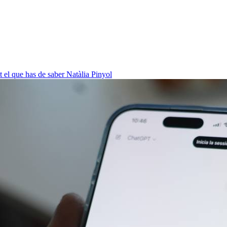
ot el que has de saber
Natàlia Pinyol