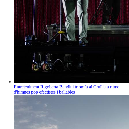
Entreteniment
Rigoberta Bandini triomfa al Cruïlla a ritme
d'himnes pop efectistes i ballables