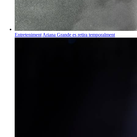
Entreteniment
Ariana Grande es retira temporalment