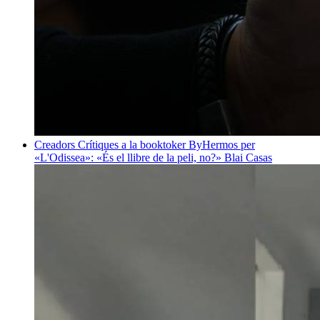
Creadors
Crítiques a la booktoker ByHermos per
«L'Odissea»: «És el llibre de la peli, no?»
Blai Casas