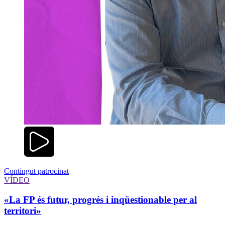
Contingut patrocinat
VÍDEO
«La FP és futur, progrés i inqüestionable per al
territori»