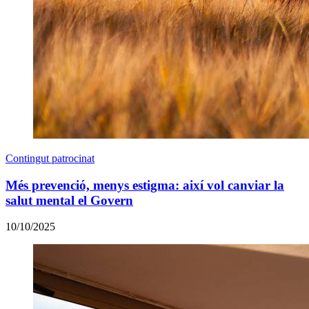
Contingut patrocinat
Més prevenció, menys estigma: així vol canviar la
salut mental el Govern
10/10/2025