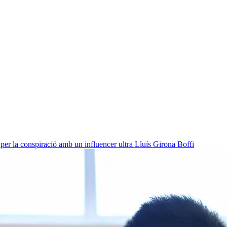
per la conspiració amb un influencer ultra
Lluís Girona Boffi