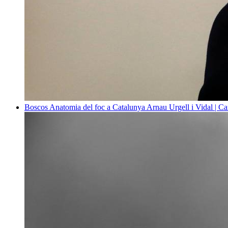
Boscos
Anatomia del foc a Catalunya
Arnau Urgell i Vidal | Ca