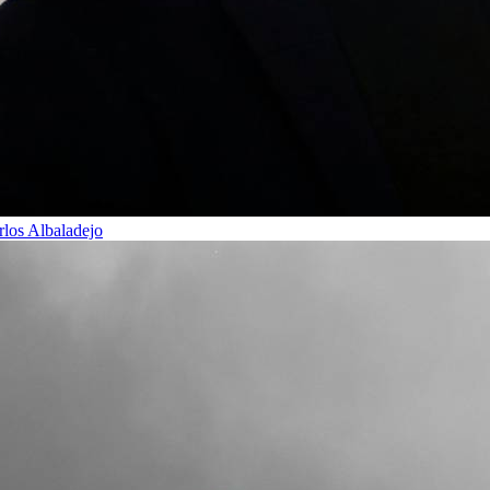
rlos Albaladejo