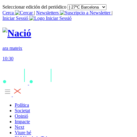
Seleccionar edición del periódico
Cerca
|
Newsletters
|
Iniciar Sessió
ara mateix
10:30
Política
Societat
Opinió
Impacte
Next
Viure bé