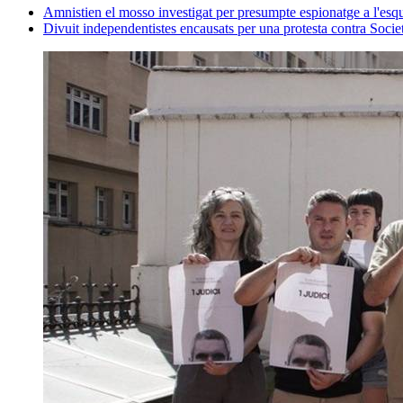
Amnistien el mosso investigat per presumpte espionatge a l'esq
Divuit independentistes encausats per una protesta contra Societ