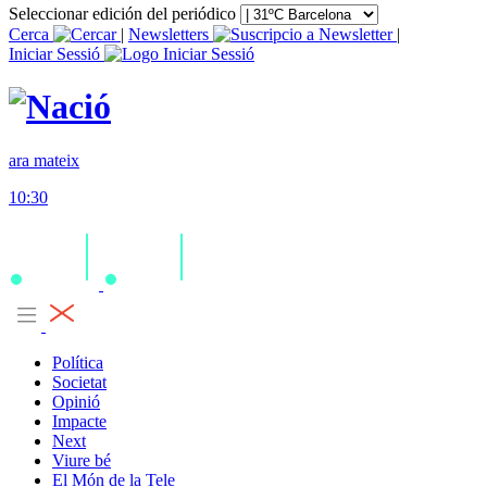
Seleccionar edición del periódico
Cerca
|
Newsletters
|
Iniciar Sessió
ara mateix
10:30
Política
Societat
Opinió
Impacte
Next
Viure bé
El Món de la Tele