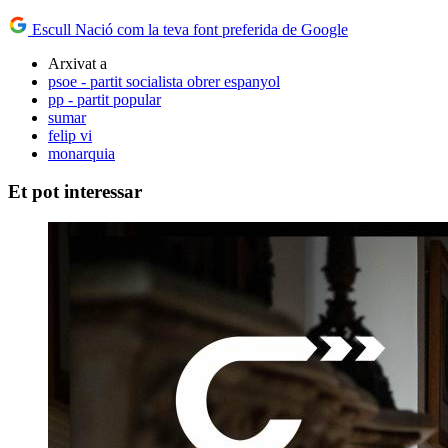
Escull Nació com la teva font preferida de Google
Arxivat a
psoe - partit socialista obrer espanyol
pp - partit popular
sumar
felip vi
monarquia
Et pot interessar