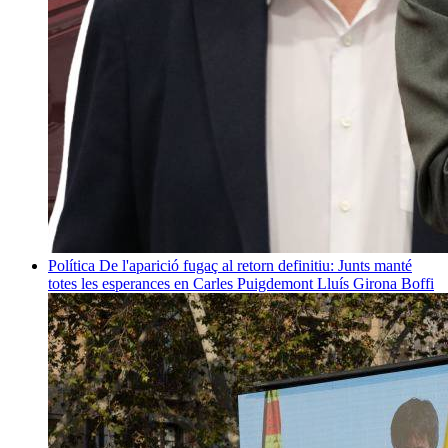
Política
De l'aparició fugaç al retorn definitiu: Junts manté
totes les esperances en Carles Puigdemont
Lluís Girona Boffi