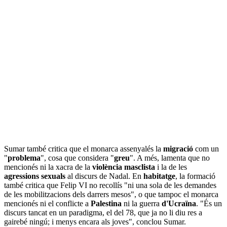
Sumar també critica que el monarca assenyalés la
migració
com un
"
problema
", cosa que considera "
greu
". A més, lamenta que no
mencionés ni la xacra de la
violència masclista
i la de les
agressions sexuals
al discurs de Nadal. En
habitatge
, la formació
també critica que Felip VI no recollís "ni una sola de les demandes
de les mobilitzacions dels darrers mesos", o que tampoc el monarca
mencionés ni el conflicte a
Palestina
ni la guerra
d'Ucraïna
. "És un
discurs tancat en un paradigma, el del 78, que ja no li diu res a
gairebé ningú; i menys encara als joves", conclou Sumar.