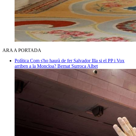
ARA A PORTADA
Política
Com s'ho haurà de fer Salvador Illa si el PP i Vox
arriben a la Moncloa?
Bernat Surroca Albet