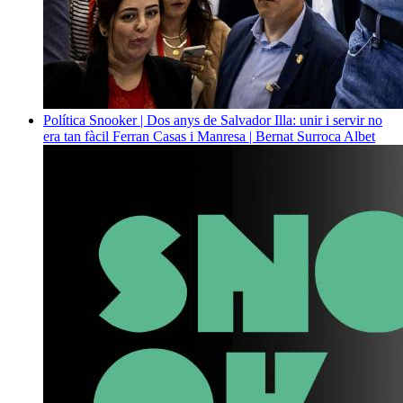
Política
Snooker | Dos anys de Salvador Illa: unir i servir no
era tan fàcil
Ferran Casas i Manresa | Bernat Surroca Albet