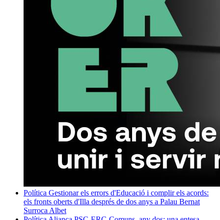
Política
Gestionar els errors d'Educació i complir els acords:
els fronts oberts d'Illa després de dos anys a Palau
Bernat
Surroca Albet
Política
Aliança PSC-ERC-Comuns, any dos: una entesa