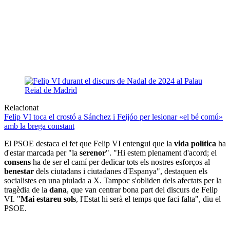
Relacionat
Felip VI toca el crostó a Sánchez i Feijóo per lesionar «el bé comú»
amb la brega constant
El PSOE destaca el fet que Felip VI entengui que la
vida política
ha
d'estar marcada per "la
serenor
". "Hi estem plenament d'acord; el
consens
ha de ser el camí per dedicar tots els nostres esforços al
benestar
dels ciutadans i ciutadanes d'Espanya", destaquen els
socialistes en una piulada a X. Tampoc s'obliden dels afectats per la
tragèdia de la
dana
, que van centrar bona part del discurs de Felip
VI. "
Mai estareu sols
, l'Estat hi serà el temps que faci falta", diu el
PSOE.