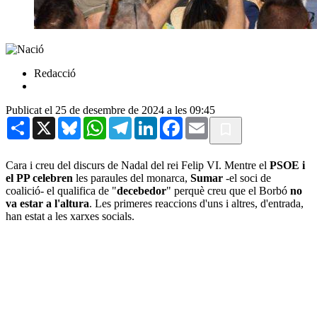
Redacció
Publicat el 25 de desembre de 2024 a les 09:45
Share
X
Bluesky
WhatsApp
Telegram
LinkedIn
Facebook
Email
Cara i creu del discurs de Nadal del rei Felip VI. Mentre el
PSOE i
el PP celebren
les paraules del monarca,
Sumar
-el soci de
coalició- el qualifica de "
decebedor
" perquè creu que el Borbó
no
va estar a l'altura
. Les primeres reaccions d'uns i altres, d'entrada,
han estat a les xarxes socials.