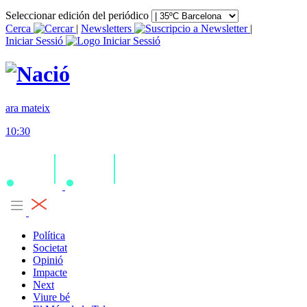
Seleccionar edición del periódico
Cerca
|
Newsletters
|
Iniciar Sessió
ara mateix
10:30
Política
Societat
Opinió
Impacte
Next
Viure bé