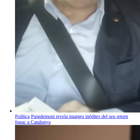
Política
Puigdemont revela imatges inèdites del seu retorn
fugaç a Catalunya