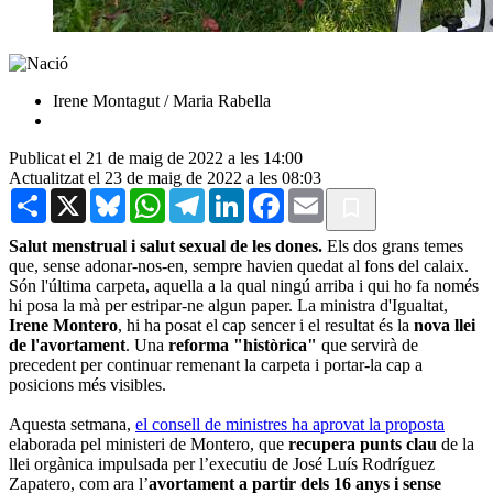
Irene Montagut / Maria Rabella
Publicat el 21 de maig de 2022 a les 14:00
Actualitzat el 23 de maig de 2022 a les 08:03
Share
X
Bluesky
WhatsApp
Telegram
LinkedIn
Facebook
Email
Salut menstrual i salut sexual de les dones.
Els dos grans temes
que, sense adonar-nos-en, sempre havien quedat al fons del calaix.
Són l'última carpeta, aquella a la qual ningú arriba i qui ho fa només
hi posa la mà per estripar-ne algun paper. La ministra d'Igualtat,
Irene Montero
, hi ha posat el cap sencer i el resultat és la
nova llei
de l'avortament
. Una
reforma "històrica"
que servirà de
precedent per continuar remenant la carpeta i portar-la cap a
posicions més visibles.
Aquesta setmana,
el consell de ministres ha aprovat la proposta
elaborada pel ministeri de Montero, que
recupera punts clau
de la
llei orgànica impulsada per l’executiu de José Luís Rodríguez
Zapatero, com ara l’
avortament a partir dels 16 anys i sense