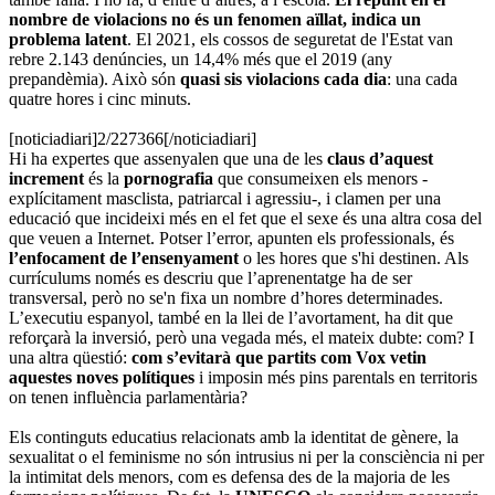
nombre de violacions no és un fenomen aïllat, indica un
problema latent
. El 2021, els cossos de seguretat de l'Estat van
rebre 2.143 denúncies, un 14,4% més que el 2019 (any
prepandèmia). Això són
quasi sis violacions cada dia
: una cada
quatre hores i cinc minuts.
[noticiadiari]2/227366[/noticiadiari]
Hi ha expertes que assenyalen que una de les
claus d’aquest
increment
és la
pornografia
que consumeixen els menors -
explícitament masclista, patriarcal i agressiu-, i clamen per una
educació que incideixi més en el fet que el sexe és una altra cosa del
que veuen a Internet. Potser l’error, apunten els professionals,
és
l’enfocament de l’ensenyament
o les hores que s'hi destinen. Als
currículums només es descriu que l’aprenentatge ha de ser
transversal, però no se'n fixa un nombre d’hores determinades.
L’executiu espanyol, també en la llei de l’avortament, ha dit que
reforçarà la inversió, però una vegada més, el mateix dubte: com? I
una altra qüestió:
com s’evitarà que partits com Vox vetin
aquestes noves polítiques
i imposin més pins parentals en territoris
on tenen influència parlamentària?
Els continguts educatius relacionats amb la identitat de gènere, la
sexualitat o el feminisme no són intrusius ni per la consciència ni per
la intimitat dels menors, com es defensa des de la majoria de les