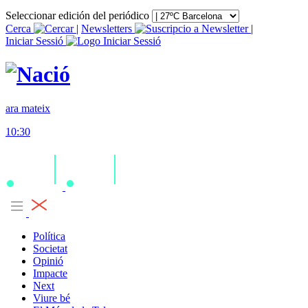
Seleccionar edición del periódico
Cerca
|
Newsletters
|
Iniciar Sessió
ara mateix
10:30
Política
Societat
Opinió
Impacte
Next
Viure bé