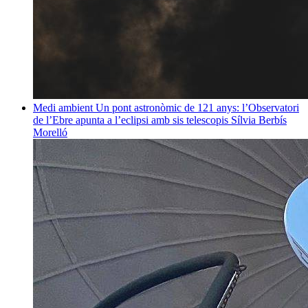
Medi ambient
Un pont astronòmic de 121 anys: l’Observatori
de l’Ebre apunta a l’eclipsi amb sis telescopis
Sílvia Berbís
Morelló