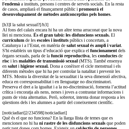
l'endemà
a instituts, presons i centres de serveis socials. En la resta
de casos, ampliarà el finançament públic i
promourà el
desenvolupament de mètodes anticonceptius pels homes
.
[h3]I la salut sexual?[/h3]
Al fons del calaix encara hi ha un altre tema arraconat que la nova
llei ni menciona.
És el gran tabú:
les disfuncions sexuals.
El
currículum
de les
escoles i instituts
públics i concertats, a
Catalunya i a l’Estat, en matèria de
salut sexual és ampli i variat
.
S'hi estableix un tipus d’educació que explica el
funcionament
dels
òrgans sexuals, parla de la
funció reproductiva
, les
conductes
de
risc
i les
malalties de transmissió sexual
(MTS). També ensenya
en
salut
i
higiene sexual.
Dona a conèixer el cicle menstrual i els
diferents mètodes que hi ha per controlar la natalitat i prevenir les
MTS. Mostra la diversitat de la sexualitat i la seva dimensió afectiva,
educa en corresponsabilitat i en llenguatge no discriminatori.
Preserva el dret a la igualtat i a la no-discriminació, fomenta l’actitud
crítica i encoratja als nens, nenes i joves a contrastar informacions i
punts de vista alternatius. Però, sobretot, intenta donar resposta a les
qüestions dels i les alumnes a partir del coneixement científic.
[noticiadiari]2/234598[/noticiadiari]
Què és el que no funciona? En la llarga llista de temes que es
mencionen no hi ha
ni rastre de les disfuncions sexuals
que poden
patir tant dones com homes. Existeix un
col·lectiu de persones