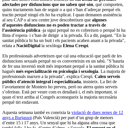
afectades per disfuncions que no saben què són
, què comporten,
quins tractaments han de seguir o a qui s’han d’adreçar perquè els
tractin perquè ningú els ho ha explicat. I quan demanen assistència
al seu CAP o al seu centre jove descobreixen que
algunes
d’aquestes disfuncions no es poden tractar a través de
l’assistència pública
-ja sigui perquè no es cobreixen o perquè hi ha
llista d’espera- i s’han de dirigir a la privada. És a dir, pagant.
"En la
sanitat pública hi ha un buit i els pacients acaben anant a la privada",
relata a
NacióDigital
la sexòloga
Elena Crespí
.
Els professionals adverteixen que cal una educació que parli de les
disfuncions sexuals perquè no es converteixin en un tabú. "S’hauria
de fer una inversió molt més important perquè a la sanitat pública hi
hagués
més especialització en psicologia i sexologia
. La majoria de
professionals marxen a la privada", explica Crespí.
Calen serveis
públics d’atenció integral i especialitzada
, insisteix. La llei de
l’avortament de Montero ho preveu, però no aterra quins serveis
s’oferiran. Està per veure com es detallarà i, el més important, si
quan el text arriba al Congrés aconsegueix la majoria necessària
perquè tiri endavant.
Aquesta setmana també es coneixia la
violació de dues nenes de 12
anys a Burjassot
(País Valencià) per part d’un grup de menors
d’entre 15 i 17 anys. Un senyal que hi ha alguna altra cosa que
també falla. I ho fa, d’entre d’altres, a l’escola.
El repunt en el