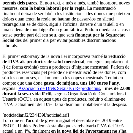
permís dels pares
. El nou text, a més a més, també incorpora noves
mesures,
com la baixa laboral per la regla
. La menstruació
finalment deixa de ser tabú a les institucions i les dones que pateixen
dolors quan tenen la regla no hauran de passar-los en silenci,
recaragolant-se de dolor, sigui a l'oficina, darrere d'un taulell o en
una cadena de muntatge d'una gran fàbrica. Podran quedar-se a casa
sense perdre part del seu
sou
, que serà
finançat per la Seguretat
Social
des del primer dia per evitar possibles discriminacions
laborals.
El primer esborrany de la nova llei incorporava també la
reducció
de l'IVA als productes de salut menstrual
, coneguts popularment
(i de forma errònia) com a productes d’higiene menstrual. Parlem de
productes essencials pel període de menstruació de les dones, com
són les compreses, els tampons o les copes menstruals. Tenint en
compte que una dona
gasta, de mitjana, uns 100 euros l’any
,
segons l'
Associació de Drets Sexuals i Reproductius
, i
més de 2.000
durant la seva vida fèrtil,
segons Organització de Consumidors i
Usuaris (OCU), en aquest tipus de productes, reduir o eliminar-ne
l’IVA -actualment del 10%- faria disminuir notablement la despesa.
[noticiadiari]2/234439[/noticiadiari]
Tot i que en l'acord de govern signat el desembre del 2019 entre
PSOE i Unides Podem s'establia que es rebaixaria l'IVA del 10%
actual a un 4%, finalment
en la nova llei de l'avortament no s'ha