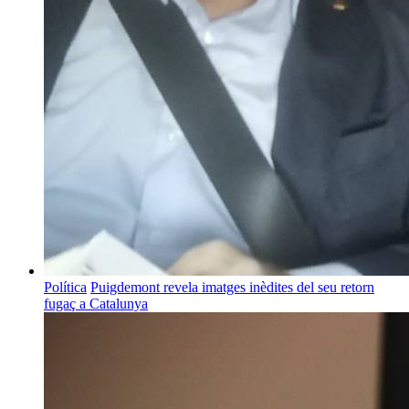
Política
Puigdemont revela imatges inèdites del seu retorn
fugaç a Catalunya