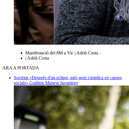
Manifestació del 8M a Vic | Adrià Costa -
| Adrià Costa
ARA A PORTADA
Societat
«Després d'un eclipsi, més gent s'implica en causes
socials»
Guillem Maneja Juvanteny