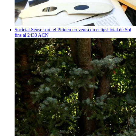
Societat
Sense sort: el Pirineu no veurà un eclipsi total de Sol
fins al 2433
ACN