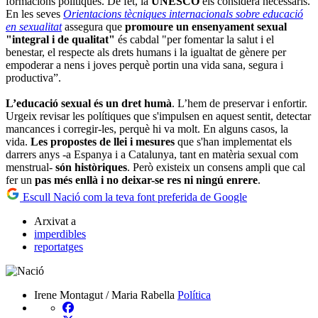
formacions polítiques. De fet, la
UNESCO
els considera necessaris.
En les seves
Orientacions tècniques internacionals sobre educació
en sexualitat
assegura que
promoure un ensenyament sexual
"integral i de qualitat"
és cabdal
"per fomentar la salut i el
benestar, el respecte als drets humans i la igualtat de gènere per
empoderar a nens i joves perquè portin una vida sana, segura i
productiva”.
L’educació sexual és un dret humà
. L’hem de preservar i enfortir.
Urgeix revisar les polítiques que s'impulsen en aquest sentit, detectar
mancances i corregir-les, perquè hi va molt. En alguns casos, la
vida.
Les propostes de llei i mesures
que s'han implementat els
darrers anys -a Espanya i a Catalunya, tant en matèria sexual com
menstrual-
són històriques
. Però existeix un consens ampli que cal
fer un
pas més enllà i no deixar-se res ni ningú enrere
.
Escull Nació com la teva font preferida de Google
Arxivat a
imperdibles
reportatges
Irene Montagut / Maria Rabella
Política