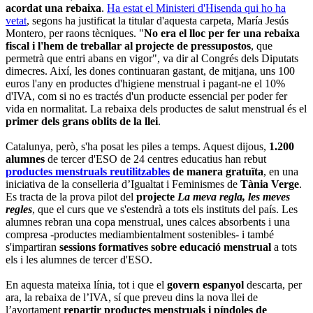
acordat una rebaixa
.
Ha estat el Ministeri d'Hisenda qui ho ha
vetat
, segons ha justificat la titular d'aquesta carpeta, María Jesús
Montero, per raons tècniques. "
No era el lloc per fer una rebaixa
fiscal i l'hem de treballar al projecte de pressupostos
, que
permetrà que entri abans en vigor", va dir al Congrés dels Diputats
dimecres. Així, les dones continuaran gastant, de mitjana, uns 100
euros l'any en productes d'higiene menstrual i pagant-ne el 10%
d'IVA, com si no es tractés d'un producte essencial per poder fer
vida en normalitat.
La rebaixa dels productes de salut menstrual és el
primer dels grans oblits de la llei
.
Catalunya, però, s'ha posat les piles a temps. Aquest dijous,
1.200
alumnes
de tercer d'ESO de 24 centres educatius han rebut
productes menstruals reutilitzables
de manera gratuïta
, en una
iniciativa de la conselleria d’Igualtat i Feminismes de
Tània Verge
.
Es tracta de la prova pilot del
projecte
La meva regla, les meves
regles
, que el curs que ve s'estendrà a tots els instituts del país. Les
alumnes rebran una copa menstrual, unes calces absorbents i una
compresa -productes mediambientalment sostenibles- i també
s'impartiran
sessions formatives sobre educació menstrual
a tots
els i les alumnes de tercer d'ESO.
En aquesta mateixa línia, tot i que el
govern espanyol
descarta, per
ara, la rebaixa de l’IVA, sí que preveu dins la nova llei de
l’avortament
repartir productes menstruals i píndoles de