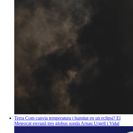
Terra
Com canvia temperatura i humitat en un eclipsi? El
Meteocat enviarà tres globus sonda
Arnau Urgell i Vidal