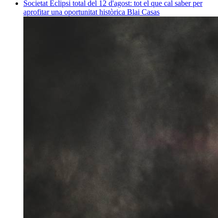
Societat
Eclipsi total del 12 d'agost: tot el que cal saber per
aprofitar una oportunitat històrica
Blai Casas