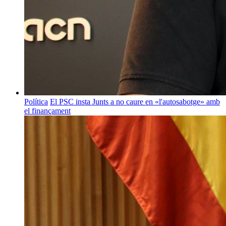
Política
El PSC insta Junts a no caure en «l'autosabotge» amb
el finançament