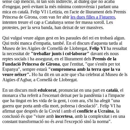
sense cap menció, ni tan sols indirecte, al diàleg que no acaba
d'engegar, però evitant la més mínima controvèrsia i parlant una
mica en català. Felip VI i Letizia, en l'acte de lliurament dels Premis
Princesa de Girona, com van fer ahir
les dues filles a Figueres
,
intenten treure el cap a Catalunya sense fer massa soroll. Les
protestes, per la seva banda, han deixat de ser massives.
Qui vulgui veure algun gest en les paraules del rei en trobarà algun.
Qui trobi manca d'empatia, també. En el discurs d'aquesta tarda al
Museu de les Aigües de Cornellà de Llobregat,
Felip VI
ha ressaltat
la necessitat de
"treballar junts i col·laborar"
davant els nous
reptes socials i ha assegurat, en el lliurament dels
Premis de la
Fundació Princesa de Girona
, que l'entitat, "que s'estén per tot
Espanya", sempre estarà
"compromesa amb la terra que la va
veure néixer".
Ho ha dit en un acte que s'ha celebrat al Museu de ls
Aigües d'Agbar, a Cornellà de Llobregat.
En un discurs molt
edulcorat
, pronunciat en una part en
català
, el
monarca s'ha referit a l'escenari deixat per la pandèmia i a l'impacte
que ha tingut en les vida de la gent, i com ara, s'hi ha afegit "una
guerra que porta amb ella mort, pobresa i desolació". Felip VI ha
afirmat que després de la Covid i amb el
conflicte a Ucraïna
, la
conclusió és que "viure amb
incertesa
, amb la complexitat i en una
constant transformació no és avui l'excepció sinó la norma".