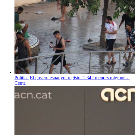
Política
El govern espanyol registra 1.342 menors migrants a
Ceuta