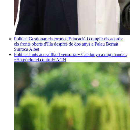
Política
Gestionar els errors d'Educació i complir els acords:
els fronts oberts d'Illa després de dos anys a Palau
Bernat
Surroca Albet
Política
Junts acusa Illa d'«ensorrar» Catalunya a mig mandat:
«Ha perdut el control»
ACN