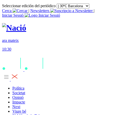
Seleccionar edición del periódico
Cerca
|
Newsletters
|
Iniciar Sessió
ara mateix
10:30
Política
Societat
Opinió
Impacte
Next
Viure bé