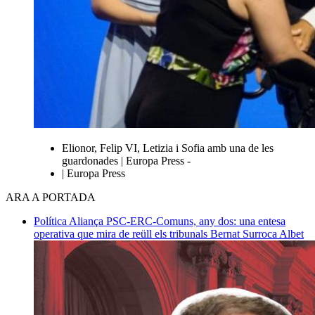
Elionor, Felip VI, Letizia i Sofia amb una de les
guardonades | Europa Press -
| Europa Press
ARA A PORTADA
Política
Aliança PSC-ERC-Comuns, any dos: una entesa
operativa que mira de reüll els tribunals
Bernat Surroca Albet