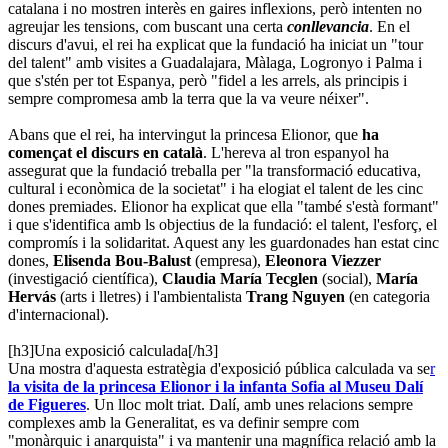
catalana i no mostren interès en gaires inflexions, però intenten no
agreujar les tensions, com buscant una certa
conllevancia
. En el
discurs d'avui, el rei ha explicat que la fundació ha iniciat un "tour
del talent" amb visites a Guadalajara, Màlaga, Logronyo i Palma i
que s'stén per tot Espanya, però "fidel a les arrels, als principis i
sempre compromesa amb la terra que la va veure néixer".
Abans que el rei, ha intervingut la princesa Elionor, que
ha
començat el discurs en català
. L'hereva al tron espanyol ha
assegurat que la fundació treballa per "la transformació educativa,
cultural i econòmica de la societat" i ha elogiat el talent de les cinc
dones premiades. Elionor ha explicat que ella "també s'està formant"
i que s'identifica amb ls objectius de la fundació: el talent, l'esforç, el
compromís i la solidaritat. Aquest any les guardonades han estat cinc
dones,
Elisenda Bou-Balust
(empresa),
Eleonora Viezzer
(investigació científica),
Claudia María Tecglen
(social),
María
Hervás
(arts i lletres) i l'ambientalista
Trang Nguyen
(en categoria
d'internacional).
[h3]Una exposició calculada[/h3]
Una mostra d'aquesta estratègia d'exposició pública calculada va se
r
la visita de la princesa Elionor i la infanta Sofia al Museu Dalí
de Figueres
. Un lloc molt triat. Dalí, amb unes relacions sempre
complexes amb la Generalitat, es va definir sempre com
"monàrquic i anarquista" i va mantenir una magnífica relació amb la