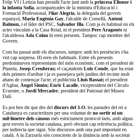
Felip VI i Letizia han presidit l'acte junt amb la
princesa Elionor i
la infanta Sofia
, acompanyades de la ministra d'Educació i
Formació Professional, P
ilar Alegría
, la delegada del govern
espanyol,
Maria Eugènia Gay
, l'alcalde de Cornellà,
Antoni
Balmon,
i el líder del PSC,
Salvador Illa
. Com ja és habitual en els
actes vinculats a la Casa Reial, ni el president
Pere Aragonès
ni
l'alcaldessa
Ada Colau
hi eren presents. Tampoc cap membre del
Govern.
Com ha passat amb els discursos, tampoc amb les presències s'ha
vist cap sorpresa. Hi eren els habituals. Entre els presents
predominaven representants del món econòmic, com el president de
Planeta,
Josep Creuheras;
el caçatalents
Luis Conde
, que ha estat
dels primers d'arribar i ja es passejava pels jardins del recinte molt
abans de començar l'acte; el publicista
Lluís Bassat;
el president
d'Agbar,
Àngel Simón;
Enric Lacalle
, vicepresident del Círculo
Ecuestre, o
Jordi Mercader
, president del Patronat del Museu
Dalí.
Es pot ben dir que des del
discurs del 3-O
, les paraules del rei a
Catalunya es caracteritzen per una voluntat de
no sortir ni un
mil·límetre dels cànons
més estrictament protocol·laris, amb algun
gest envers la societat catalana, però obviant cap referència política,
per indirecta que sigui. Són discursos amb una part important en
català. A la Zarzuela són conscients de la distància amb la societat