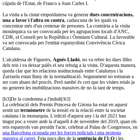
cúpula de l'Estat, de Franco a Joan Carles I.
La visita a la ciutat empordanesa va generar
dues concentracions,
una a favor i l'altra en contra
, cadascuna de les quals va
concentrar més d'un centenar de persones. La contrària a la visita
monàrquica va ser convocada per les agrupacions locals d'ANC,
CDR, el Consell per la República i Òmnium Cultural. La favorable
va ser convocada per l'entitat espanyolista Convivència Cívica
Catalana.
L'alcaldessa de Figueres,
Agnès Lladó
, no va rebre les dues filles
dels reis i va deixar palès el seu rebuig a la visita. D'aquesta manera,
queda clar que les relacions institucionals entre Catalunya i la
Zarzuela estan lluny de la normalització. Segurament no tornaran a
ser com abans del procés. Però també és cert que les visites reials ja
no generen les mobilitzacions massives de no fa tant de temps.
[h3]De la condemna a l'indult[/h3]
La celebració dels Premis Princesa de Girona ha estat en aquest
sentit un
termòmetre
de la tensió en la relació entre la societat
catalana i la monarquia. L'edició d'aquest any i la del 2021 han
tingut poc a veure amb la d'aquell 4 de novembre del 2019, quan els
reis espanyols van presidir l'acte, celebrat al Palau de Congressos, en
una Barcelona ocupada per les forces policials i una protesta
massiva al carrer
. Feia pocs dies de la
sentència de l'1-O
i les