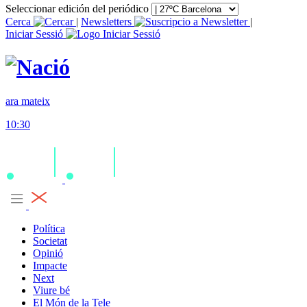
Seleccionar edición del periódico
Cerca
|
Newsletters
|
Iniciar Sessió
ara mateix
10:30
Política
Societat
Opinió
Impacte
Next
Viure bé
El Món de la Tele