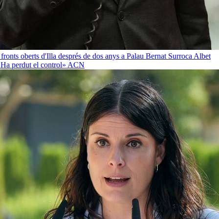
 fronts oberts d'Illa després de dos anys a Palau
Bernat Surroca Albet
«Ha perdut el control»
ACN