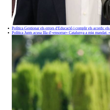
Política
Gestionar els errors d'Educació i complir els acords: els
Política
Junts acusa Illa d'«ensorrar» Catalunya a mig mandat: 