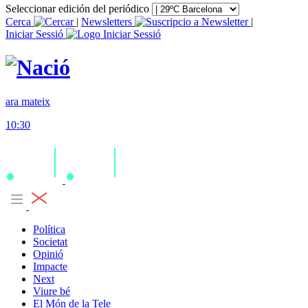
Seleccionar edición del periódico
Cerca
|
Newsletters
|
Iniciar Sessió
ara mateix
10:30
Política
Societat
Opinió
Impacte
Next
Viure bé
El Món de la Tele