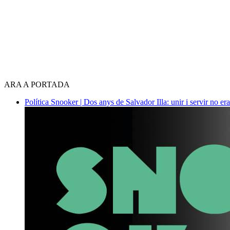
ARA A PORTADA
Política
Snooker | Dos anys de Salvador Illa: unir i servir no era