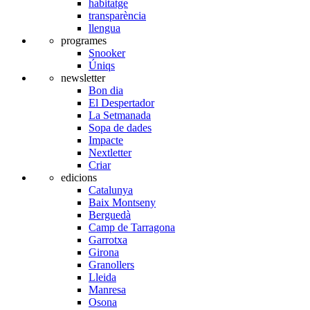
habitatge
transparència
llengua
programes
Snooker
Úniqs
newsletter
Bon dia
El Despertador
La Setmanada
Sopa de dades
Impacte
Nextletter
Criar
edicions
Catalunya
Baix Montseny
Berguedà
Camp de Tarragona
Garrotxa
Girona
Granollers
Lleida
Manresa
Osona