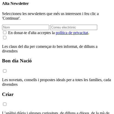
Alta Newsletter
Seleccioneu les newsletters que més us interessen i feu clic a
'Continuar'.
En donar-te d'alta acceptes la
política de privacitat
.
Les claus del dia per començar-lo ben informat, de dilluns a
divendres
Bon dia Nació
Les novetats, consells i propostes ideals per a totes les famílies, cada
divendres
Criar
L’anàlisi diària i algunes curiositats, de dilluns a dijous, de la mà de