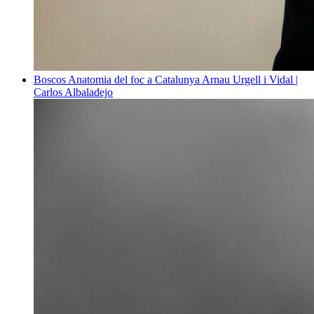
Boscos
Anatomia del foc a Catalunya
Arnau Urgell i Vidal |
Carlos Albaladejo