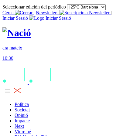
Seleccionar edición del periódico
Cerca
|
Newsletters
|
Iniciar Sessió
ara mateix
10:30
Política
Societat
Opinió
Impacte
Next
Viure bé