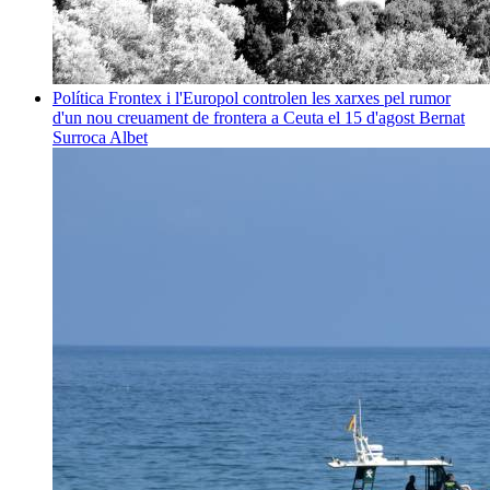
Política
Frontex i l'Europol controlen les xarxes pel rumor
d'un nou creuament de frontera a Ceuta el 15 d'agost
Bernat
Surroca Albet