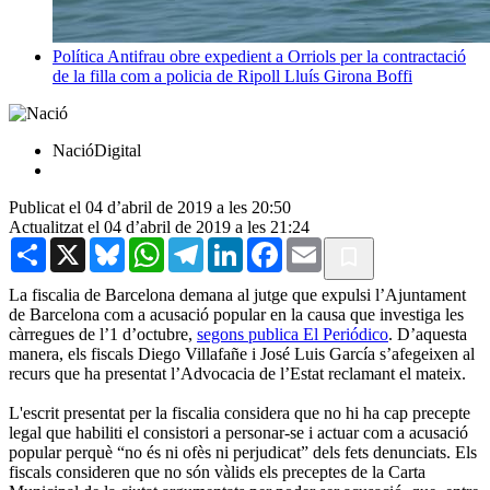
Política
Antifrau obre expedient a Orriols per la contractació
de la filla com a policia de Ripoll
Lluís Girona Boffi
NacióDigital
Publicat el 04 d’abril de 2019 a les 20:50
Actualitzat el 04 d’abril de 2019 a les 21:24
Share
X
Bluesky
WhatsApp
Telegram
LinkedIn
Facebook
Email
La fiscalia de Barcelona demana al jutge que expulsi l’Ajuntament
de Barcelona com a acusació popular en la causa que investiga les
càrregues de l’1 d’octubre,
segons publica El Periódico
. D’aquesta
manera, els fiscals Diego Villafañe i José Luis García s’afegeixen al
recurs que ha presentat l’Advocacia de l’Estat reclamant el mateix.
L'escrit presentat per la fiscalia considera que no hi ha cap precepte
legal que habiliti el consistori a personar-se i actuar com a acusació
popular perquè “no és ni ofès ni perjudicat” dels fets denunciats. Els
fiscals consideren que no són vàlids els preceptes de la Carta