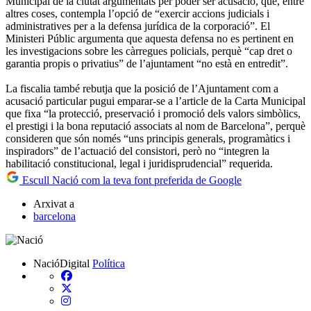
Municipal de la ciutat argumentats per poder ser acusació, que, entre
altres coses, contempla l’opció de “exercir accions judicials i
administratives per a la defensa jurídica de la corporació”. El
Ministeri Públic argumenta que aquesta defensa no es pertinent en
les investigacions sobre les càrregues policials, perquè “cap dret o
garantia propis o privatius” de l’ajuntament “no està en entredit”.
La fiscalia també rebutja que la posició de l’Ajuntament com a
acusació particular pugui emparar-se a l’article de la Carta Municipal
que fixa “la protecció, preservació i promoció dels valors simbòlics,
el prestigi i la bona reputació associats al nom de Barcelona”, perquè
consideren que són només “uns principis generals, programàtics i
inspiradors” de l’actuació del consistori, però no “integren la
habilitació constitucional, legal i juridisprudencial” requerida.
Escull Nació com la teva font preferida de Google
Arxivat a
barcelona
NacióDigital
Política