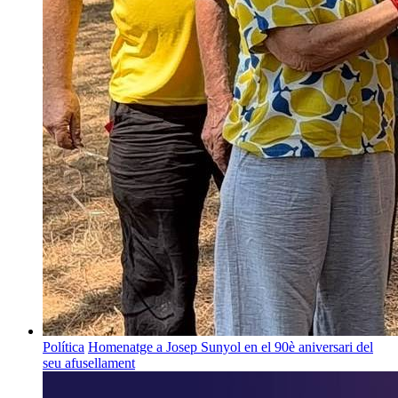
Política
Homenatge a Josep Sunyol en el 90è aniversari del
seu afusellament