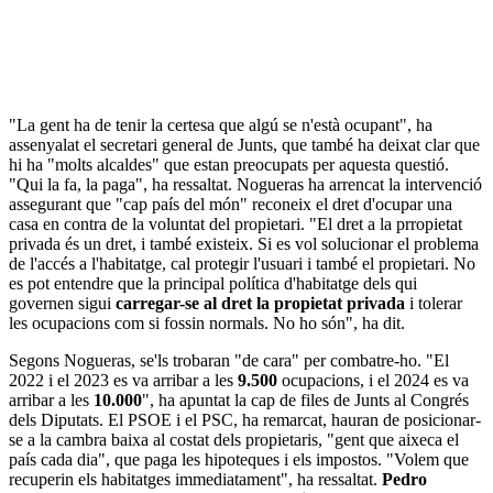
"La gent ha de tenir la certesa que algú se n'està ocupant", ha
assenyalat el secretari general de Junts, que també ha deixat clar que
hi ha "molts alcaldes" que estan preocupats per aquesta questió.
"Qui la fa, la paga", ha ressaltat. Nogueras ha arrencat la intervenció
assegurant que "cap país del món" reconeix el dret d'ocupar una
casa en contra de la voluntat del propietari. "El dret a la prropietat
privada és un dret, i també existeix. Si es vol solucionar el problema
de l'accés a l'habitatge, cal protegir l'usuari i també el propietari. No
es pot entendre que la principal política d'habitatge dels qui
governen sigui
carregar-se al dret la propietat privada
i tolerar
les ocupacions com si fossin normals. No ho són", ha dit.
Segons Nogueras, se'ls trobaran "de cara" per combatre-ho. "El
2022 i el 2023 es va arribar a les
9.500
ocupacions, i el 2024 es va
arribar a les
10.000
", ha apuntat la cap de files de Junts al Congrés
dels Diputats. El PSOE i el PSC, ha remarcat, hauran de posicionar-
se a la cambra baixa al costat dels propietaris, "gent que aixeca el
país cada dia", que paga les hipoteques i els impostos. "Volem que
recuperin els habitatges immediatament", ha ressaltat.
Pedro