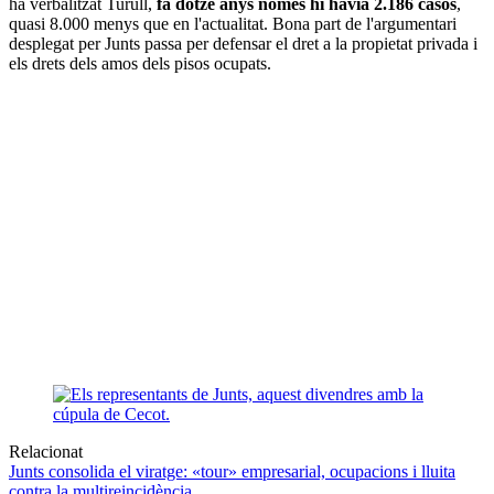
ha verbalitzat Turull,
fa dotze anys només hi havia 2.186 casos
,
quasi 8.000 menys que en l'actualitat. Bona part de l'argumentari
desplegat per Junts passa per defensar el dret a la propietat privada i
els drets dels amos dels pisos ocupats.
Relacionat
Junts consolida el viratge: «tour» empresarial, ocupacions i lluita
contra la multireincidència