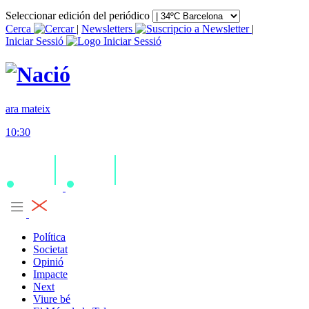
Seleccionar edición del periódico
Cerca
|
Newsletters
|
Iniciar Sessió
ara mateix
10:30
Política
Societat
Opinió
Impacte
Next
Viure bé