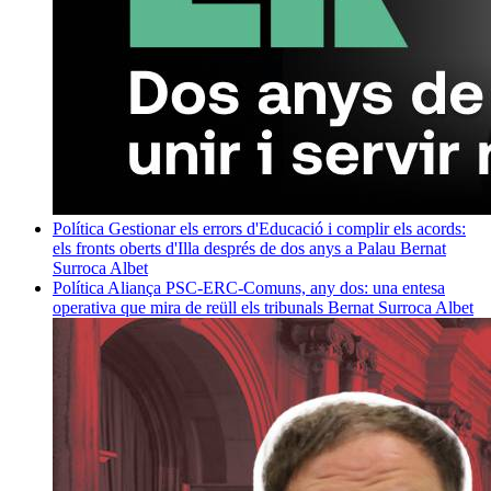
Política
Gestionar els errors d'Educació i complir els acords:
els fronts oberts d'Illa després de dos anys a Palau
Bernat
Surroca Albet
Política
Aliança PSC-ERC-Comuns, any dos: una entesa
operativa que mira de reüll els tribunals
Bernat Surroca Albet