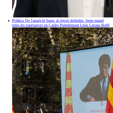
Política
De l'aparició fugaç al retorn definitiu: Junts manté
totes les esperances en Carles Puigdemont
Lluís Girona Boffi