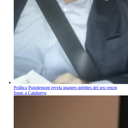
Política
Puigdemont revela imatges inèdites del seu retorn
fugaç a Catalunya