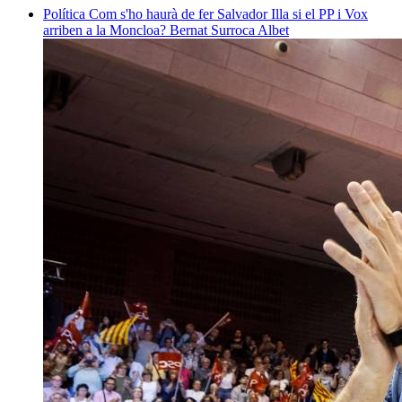
Política
Com s'ho haurà de fer Salvador Illa si el PP i Vox
arriben a la Moncloa?
Bernat Surroca Albet