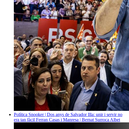
Política
Snooker | Dos anys de Salvador Illa: unir i servir no
era tan fàcil
Ferran Casas i Manresa | Bernat Surroca Albet