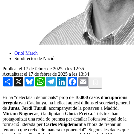
Oriol March
Subdirector de Nació
Publicat el 17 de febrer de 2025 a les 12:35
Actualitzat el 17 de febrer de 2025 a les 13:34
Share
X
Bluesky
WhatsApp
Telegram
LinkedIn
Facebook
Email
Hi ha "detectats i denunciats" prop de
10.000 casos d'ocupacions
irregulars
a Catalunya, ha indicat aquest dilluns el secretari general
de
Junts
,
Jordi Turull
, acompanyat de la portaveu a Madrid,
Míriam Nogueras
, i la diputada
Glòria Freixa
. Tots tres han
protagonitzat una roda de premsa per detallar l'ofensiva legal de la
formació liderada per
Carles Puigdemont
a l'hora de frenar un
fenomen que creix "de manera exponencial". Segons les dades que