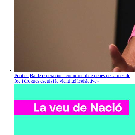
Política
Batlle espera que l'enduriment de penes per armes de
foc i drogues esquivi la «lentitud legislativa»