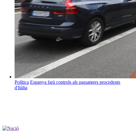
Política
Espanya farà controls als passatgers procedents
d'Itàlia