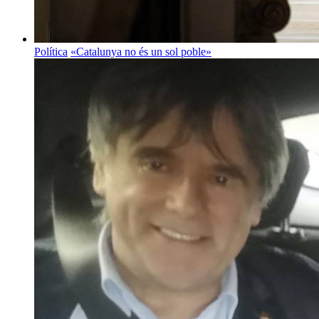
Política
«Catalunya no és un sol poble»