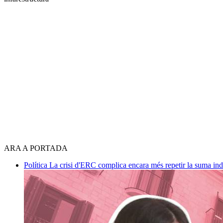
ARA A PORTADA
Política
La crisi d'ERC complica encara més repetir la suma in