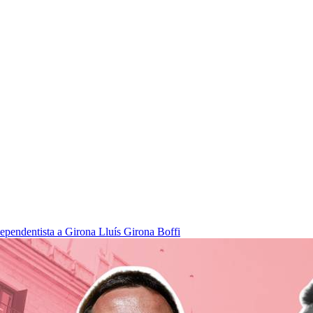
dependentista a Girona
Lluís Girona Boffi