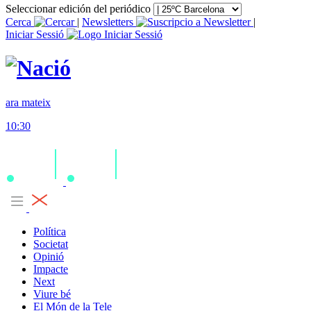
Seleccionar edición del periódico
Cerca
|
Newsletters
|
Iniciar Sessió
ara mateix
10:30
Política
Societat
Opinió
Impacte
Next
Viure bé
El Món de la Tele