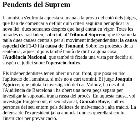
Pendents del Suprem
L'amnistia s'enfronta aquesta setmana a la prova del cotó dels jutges,
que han de començar a definir quin criteri seguiran per aplicar la
nova llei, dues setmanes després que hagi entrat en vigor. Totes les
mirades es traslladen, sobretot, al
Tribunal Suprem
, que té sobre la
taula dues causes centrals per al moviment independentista:
la causa
especial de l'1-O
i
la causa de Tsunami
. Sobre les protestes de la
sentència, aquest dijous també haurà de dir-hi alguna cosa
l'
Audiència Nacional
, que també té fixada una vista per decidir si
suspèn el judici sobre l'
operació Judes
.
Els independentistes tenen obert un nou front, que posa en risc
l'aplicació de l'amnistia, si més no a curt termini. El jutge
Joaquín
Aguirre,
que pilota la investigació del cas Volhov, ha desafiat
l'Audiència de Barcelona i ha obert una nova peça separa per
investigar la suposada trama russa del procés. En aquesta causa, vol
investigar Puigdemont, el seu advocat,
Gonzalo Boye
, i altres
persones del seu entorn pels delictes de malversació i alta traïció. La
defensa de l'expresident ja ha anunciat que es querellarà contra
l'instructor per prevaricació.