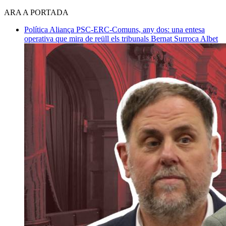
ARA A PORTADA
Política
Aliança PSC-ERC-Comuns, any dos: una entesa
operativa que mira de reüll els tribunals
Bernat Surroca Albet