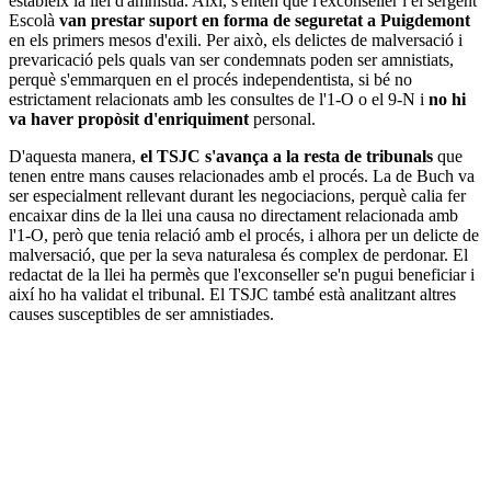
estableix la llei d'amnistia. Així, s'entén que l'exconseller i el sergent
Escolà
van prestar suport en forma de seguretat a Puigdemont
en els primers mesos d'exili. Per això, els delictes de malversació i
prevaricació pels quals van ser condemnats poden ser amnistiats,
perquè s'emmarquen en el procés independentista, si bé no
estrictament relacionats amb les consultes de l'1-O o el 9-N i
no hi
va haver propòsit d'enriquiment
personal.
D'aquesta manera,
el TSJC s'avança a la resta de tribunals
que
tenen entre mans causes relacionades amb el procés. La de Buch va
ser especialment rellevant durant les negociacions, perquè calia fer
encaixar dins de la llei una causa no directament relacionada amb
l'1-O, però que tenia relació amb el procés, i alhora per un delicte de
malversació, que per la seva naturalesa és complex de perdonar. El
redactat de la llei ha permès que l'exconseller se'n pugui beneficiar i
així ho ha validat el tribunal. El TSJC també està analitzant altres
causes susceptibles de ser amnistiades.