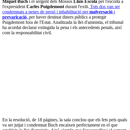
Miquel Buch
i el sergent dels Mossos
Lluís Escolà
per l'escorta a
l'expresident
Carles Puigdemont
durant l'exili.
Tots dos van ser
condemnats a penes de presó i inhabilitació per
malversació
i
prevaricació
,
per haver destinat diners públics a protegir
Puigdemont fora de l'Estat. Analitzada la llei d'amnistia, el tribunal
ha acordat declarar extingida la pena i els antecedents penals, així
com la responsabilitat civil.
En la resolució, de 18 pàgines, la sala conclou que els fets pels quals
va ser jutjat i condemnat Buch encaixen perfectament en el que