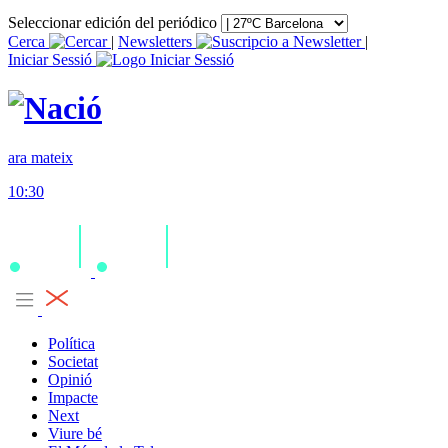
Seleccionar edición del periódico
Cerca
|
Newsletters
|
Iniciar Sessió
ara mateix
10:30
Política
Societat
Opinió
Impacte
Next
Viure bé