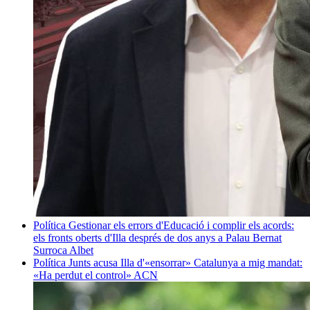
Política
Gestionar els errors d'Educació i complir els acords:
els fronts oberts d'Illa després de dos anys a Palau
Bernat
Surroca Albet
Política
Junts acusa Illa d'«ensorrar» Catalunya a mig mandat:
«Ha perdut el control»
ACN