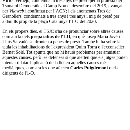
Víctor Verdejo, condemnat a tres anys de presó per la protesta del
Tsunami Democràtic al Camp Nou el desembre del 2019, avançat
per
Vilaweb
i confirmat per l’ACN; i els anomenats Tres de
Granollers, condemnats a tres anys i tres anys i mig de presó per
aldarulls prop de la plaça Catalunya l’1-O del 2020.
En els propers dies, el TSJC s'ha de pronunciar sobre altres causes,
com ara la dels
preparatius de l'1-O
, en què Josep Maria Jové i
Lluís Salvadó s'enfronten a penes de presó. També hi ha sobre la
taula les inhabilitacions de l'expresident Quim Torra o l'exconseller
Bernat Solé. Tot apunta que no hi haurà problemes per amnistiar
aquestes causes, però les defenses sí que alerten que els jutges poden
intentar dilatar l'aplicació de la llei en aquelles causes més
mediàtiques, com ara les que afecten
Carles Puigdemont
o els
dirigents de l'1-O.