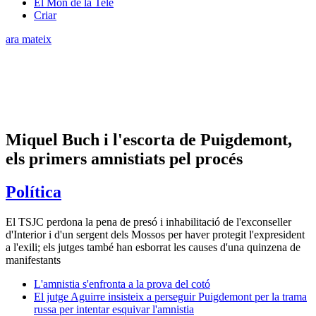
El Món de la Tele
Criar
ara mateix
Miquel Buch i l'escorta de Puigdemont,
els primers amnistiats pel procés
Política
El TSJC perdona la pena de presó i inhabilitació de l'exconseller
d'Interior i d'un sergent dels Mossos per haver protegit l'expresident
a l'exili; els jutges també han esborrat les causes d'una quinzena de
manifestants
L'amnistia s'enfronta a la prova del cotó
El jutge Aguirre insisteix a perseguir Puigdemont per la trama
russa per intentar esquivar l'amnistia