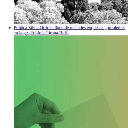
Política
Sílvia Orriols: lluna de mel a les enquestes, problemes
en la gestió
Lluís Girona Boffi