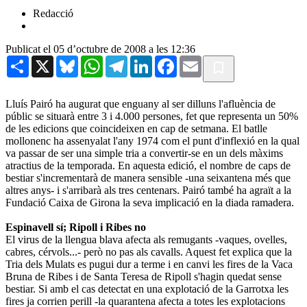
Redacció
Publicat el 05 d’octubre de 2008 a les 12:36
Share
X
Bluesky
WhatsApp
Telegram
LinkedIn
Facebook
Email
Lluís Pairó ha augurat que enguany al ser dilluns l'afluència de
públic se situarà entre 3 i 4.000 persones, fet que representa un 50%
de les edicions que coincideixen en cap de setmana. El batlle
mollonenc ha assenyalat l'any 1974 com el punt d'inflexió en la qual
va passar de ser una simple tria a convertir-se en un dels màxims
atractius de la temporada. En aquesta edició, el nombre de caps de
bestiar s'incrementarà de manera sensible -una seixantena més que
altres anys- i s'arribarà als tres centenars. Pairó també ha agraït a la
Fundació Caixa de Girona la seva implicació en la diada ramadera.
Espinavell sí; Ripoll i Ribes no
El virus de la llengua blava afecta als remugants -vaques, ovelles,
cabres, cérvols...- però no pas als cavalls. Aquest fet explica que la
Tria dels Mulats es pugui dur a terme i en canvi les fires de la Vaca
Bruna de Ribes i de Santa Teresa de Ripoll s'hagin quedat sense
bestiar. Si amb el cas detectat en una explotació de la Garrotxa les
fires ja corrien perill -la quarantena afecta a totes les explotacions