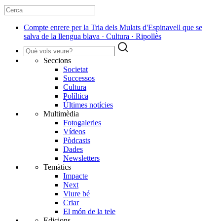
Compte enrere per la Tria dels Mulats d'Espinavell que se
salva de la llengua blava · Cultura · Ripollès
Seccions
Societat
Successos
Cultura
Políltica
Últimes notícies
Multimèdia
Fotogaleries
Vídeos
Pòdcasts
Dades
Newsletters
Temàtics
Impacte
Next
Viure bé
Criar
El món de la tele
Edicions