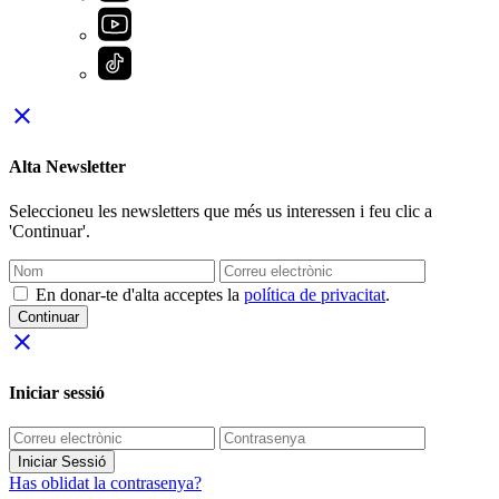
close
Alta Newsletter
Seleccioneu les newsletters que més us interessen i feu clic a
'Continuar'.
En donar-te d'alta acceptes la
política de privacitat
.
Continuar
close
Iniciar sessió
Iniciar Sessió
Has oblidat la contrasenya?