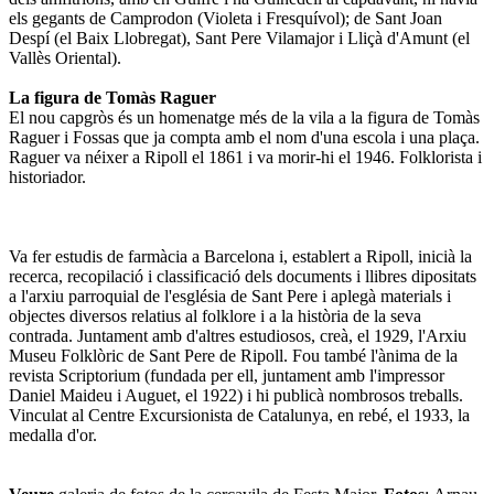
els gegants de Camprodon (Violeta i Fresquívol); de Sant Joan
Despí (el Baix Llobregat), Sant Pere Vilamajor i Lliçà d'Amunt (el
Vallès Oriental).
La figura de Tomàs Raguer
El nou capgròs és un homenatge més de la vila a la figura de Tomàs
Raguer i Fossas que ja compta amb el nom d'una escola i una plaça.
Raguer va néixer a Ripoll el 1861 i va morir-hi el 1946. Folklorista i
historiador.
Va fer estudis de farmàcia a Barcelona i, establert a Ripoll, inicià la
recerca, recopilació i classificació dels documents i llibres dipositats
a l'arxiu parroquial de l'església de Sant Pere i aplegà materials i
objectes diversos relatius al folklore i a la història de la seva
contrada. Juntament amb d'altres estudiosos, creà, el 1929, l'Arxiu
Museu Folklòric de Sant Pere de Ripoll. Fou també l'ànima de la
revista Scriptorium (fundada per ell, juntament amb l'impressor
Daniel Maideu i Auguet, el 1922) i hi publicà nombrosos treballs.
Vinculat al Centre Excursionista de Catalunya, en rebé, el 1933, la
medalla d'or.