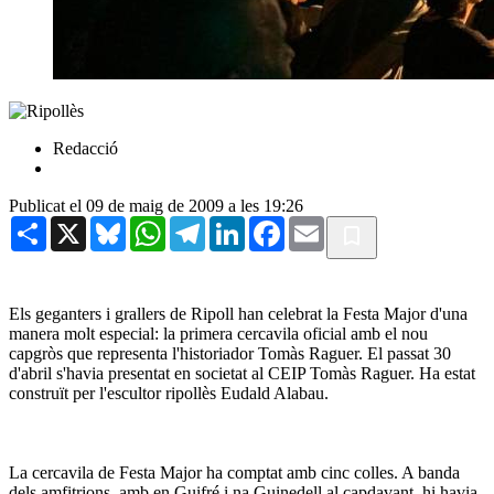
Redacció
Publicat el 09 de maig de 2009 a les 19:26
Share
X
Bluesky
WhatsApp
Telegram
LinkedIn
Facebook
Email
Els geganters i grallers de Ripoll han celebrat la Festa Major d'una
manera molt especial: la primera cercavila oficial amb el nou
capgròs que representa l'historiador Tomàs Raguer. El passat 30
d'abril s'havia presentat en societat al CEIP Tomàs Raguer. Ha estat
construït per l'escultor ripollès Eudald Alabau.
La cercavila de Festa Major ha comptat amb cinc colles. A banda
dels amfitrions, amb en Guifré i na Guinedell al capdavant, hi havia