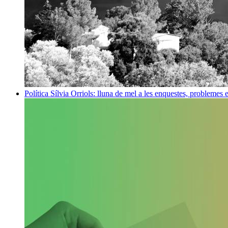
Política
Sílvia Orriols: lluna de mel a les enquestes, problemes 