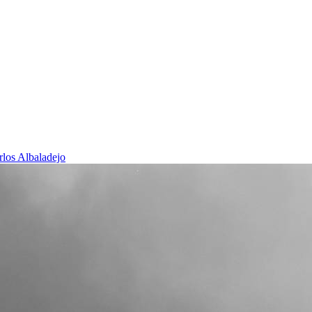
rlos Albaladejo