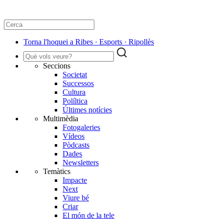
Torna l'hoquei a Ribes · Esports · Ripollès
Seccions
Societat
Successos
Cultura
Políltica
Últimes notícies
Multimèdia
Fotogaleries
Vídeos
Pòdcasts
Dades
Newsletters
Temàtics
Impacte
Next
Viure bé
Criar
El món de la tele