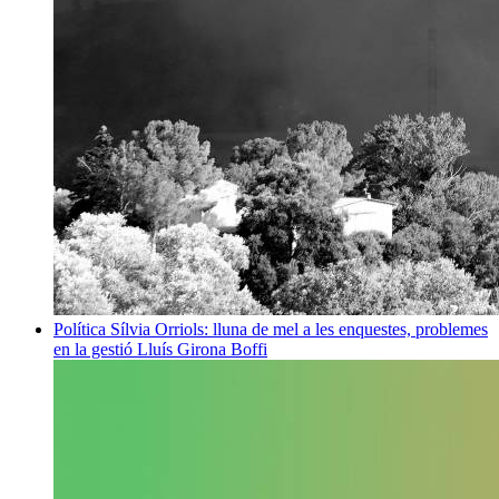
Política
Sílvia Orriols: lluna de mel a les enquestes, problemes
en la gestió
Lluís Girona Boffi