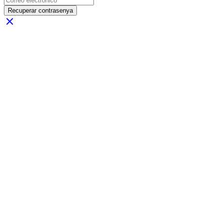
Recuperar contrasenya
close