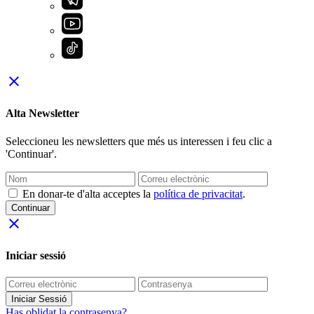
close
Alta Newsletter
Seleccioneu les newsletters que més us interessen i feu clic a
'Continuar'.
En donar-te d'alta acceptes la
política de privacitat
.
Continuar
close
Iniciar sessió
Iniciar Sessió
Has oblidat la contrasenya?