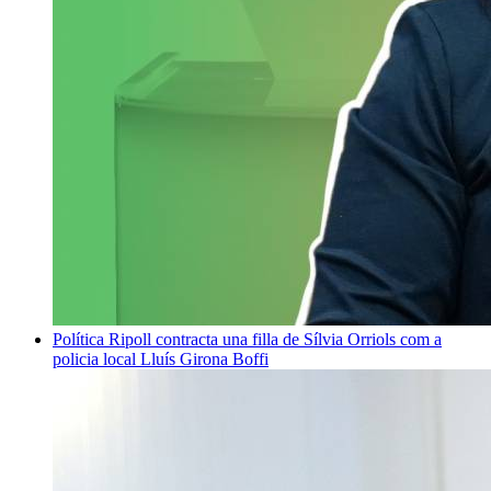
Política
Ripoll contracta una filla de Sílvia Orriols com a
policia local
Lluís Girona Boffi