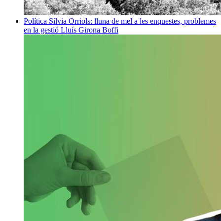
Política
Sílvia Orriols: lluna de mel a les enquestes, problemes
en la gestió
Lluís Girona Boffi