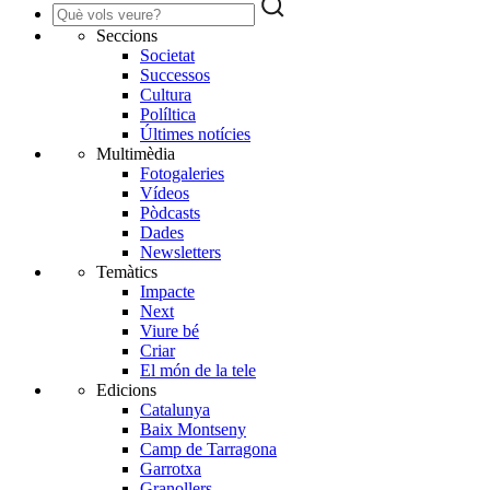
Seccions
Societat
Successos
Cultura
Políltica
Últimes notícies
Multimèdia
Fotogaleries
Vídeos
Pòdcasts
Dades
Newsletters
Temàtics
Impacte
Next
Viure bé
Criar
El món de la tele
Edicions
Catalunya
Baix Montseny
Camp de Tarragona
Garrotxa
Granollers