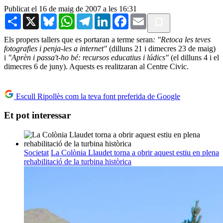
Publicat el 16 de maig de 2007 a les 16:31
Share
X
Bluesky
WhatsApp
Telegram
LinkedIn
Facebook
Email
Els propers tallers que es portaran a terme seran
: "Retoca les teves
fotografies i penja-les a internet"
(dilluns 21 i dimecres 23 de maig)
i
"Aprèn i passa't-ho bé: recursos educatius i lúdics"
(el dilluns 4 i el
dimecres 6 de juny). Aquests es realitzaran al Centre Civic.
Escull Ripollès com la teva font preferida de Google
Et pot interessar
Societat
La Colònia Llaudet torna a obrir aquest estiu en plena
rehabilitació de la turbina històrica