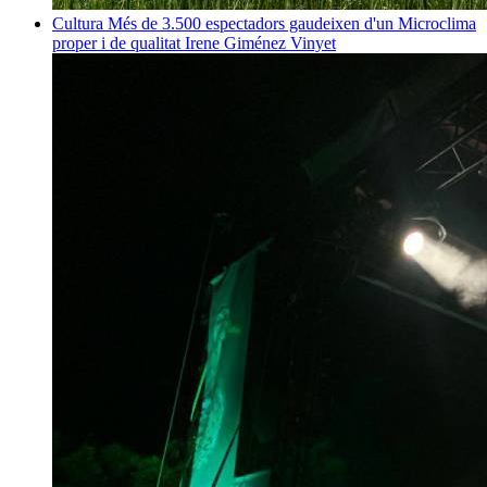
Cultura
Més de 3.500 espectadors gaudeixen d'un Microclima
proper i de qualitat
Irene Giménez Vinyet