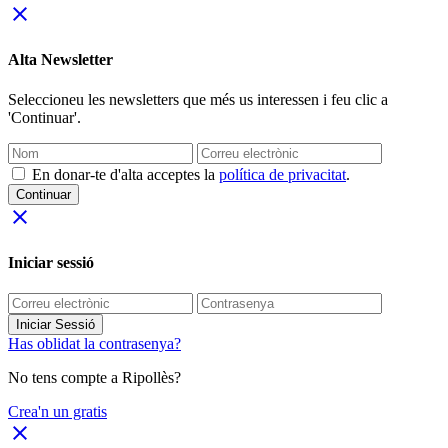
close
Alta Newsletter
Seleccioneu les newsletters que més us interessen i feu clic a
'Continuar'.
En donar-te d'alta acceptes la
política de privacitat
.
Continuar
close
Iniciar sessió
Iniciar Sessió
Has oblidat la contrasenya?
No tens compte a Ripollès?
Crea'n un gratis
close