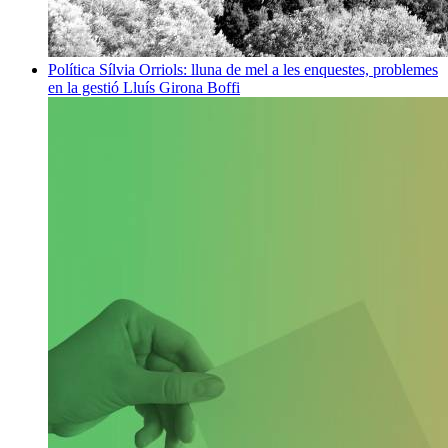
Política
Sílvia Orriols: lluna de mel a les enquestes, problemes
en la gestió
Lluís Girona Boffi