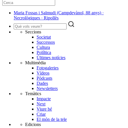
Maria Fossas i Salmudi (Campdevànol, 88 anys) ·
Necrològiques · Ripollès
Seccions
Societat
Successos
Cultura
Políltica
Últimes notícies
Multimèdia
Fotogaleries
Vídeos
Pòdcasts
Dades
Newsletters
Temàtics
Impacte
Next
Viure bé
Criar
El món de la tele
Edicions