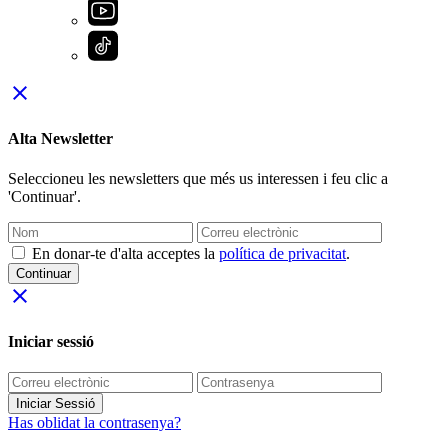
close
Alta Newsletter
Seleccioneu les newsletters que més us interessen i feu clic a
'Continuar'.
En donar-te d'alta acceptes la
política de privacitat
.
Continuar
close
Iniciar sessió
Iniciar Sessió
Has oblidat la contrasenya?