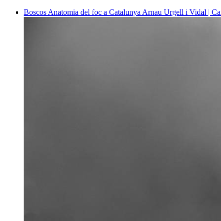
Boscos
Anatomia del foc a Catalunya
Arnau Urgell i Vidal | Ca