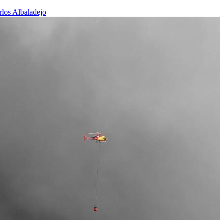
rlos Albaladejo