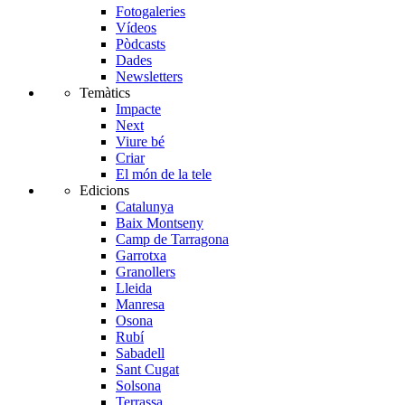
Fotogaleries
Vídeos
Pòdcasts
Dades
Newsletters
Temàtics
Impacte
Next
Viure bé
Criar
El món de la tele
Edicions
Catalunya
Baix Montseny
Camp de Tarragona
Garrotxa
Granollers
Lleida
Manresa
Osona
Rubí
Sabadell
Sant Cugat
Solsona
Terrassa