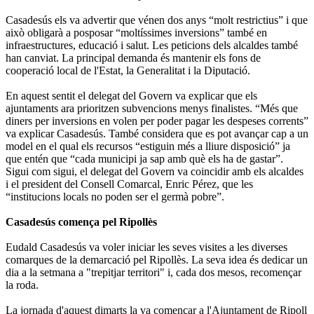
Casadesús els va advertir que vénen dos anys “molt restrictius” i que
això obligarà a posposar “moltíssimes inversions” també en
infraestructures, educació i salut. Les peticions dels alcaldes també
han canviat. La principal demanda és mantenir els fons de
cooperació local de l'Estat, la Generalitat i la Diputació.
En aquest sentit el delegat del Govern va explicar que els
ajuntaments ara prioritzen subvencions menys finalistes. “Més que
diners per inversions en volen per poder pagar les despeses corrents”
va explicar Casadesús. També considera que es pot avançar cap a un
model en el qual els recursos “estiguin més a lliure disposició” ja
que entén que “cada municipi ja sap amb què els ha de gastar”.
Sigui com sigui, el delegat del Govern va coincidir amb els alcaldes
i el president del Consell Comarcal, Enric Pérez, que les
“institucions locals no poden ser el germà pobre”.
Casadesús comença pel Ripollès
Eudald Casadesús va voler iniciar les seves visites a les diverses
comarques de la demarcació pel Ripollès. La seva idea és dedicar un
dia a la setmana a "trepitjar territori" i, cada dos mesos, recomençar
la roda.
La jornada d'aquest dimarts la va començar a l'Ajuntament de Ripoll