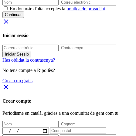
En donar-te d'alta acceptes la
política de privacitat
.
Continuar
close
Iniciar sessió
Iniciar Sessió
Has oblidat la contrasenya?
No tens compte a Ripollès?
Crea'n un gratis
close
Crear compte
Periodisme
en català
, gràcies a una comunitat de gent com tu