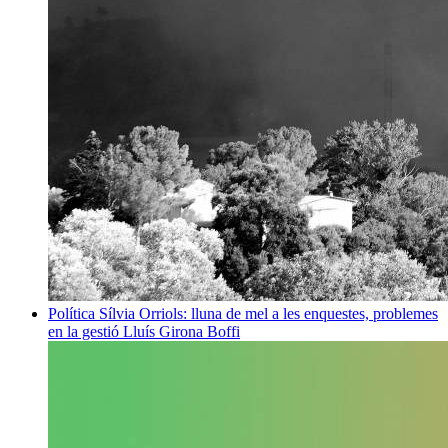
Política
Sílvia Orriols: lluna de mel a les enquestes, problemes
en la gestió
Lluís Girona Boffi