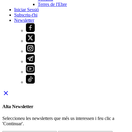
Terres de l'Ebre
Iniciar Sessió
Subscriu-t'hi
Newsletter
close
Alta Newsletter
Seleccioneu les newsletters que més us interessen i feu clic a
'Continuar'.