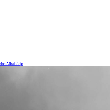
rlos Albaladejo