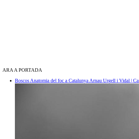
ARA A PORTADA
Boscos
Anatomia del foc a Catalunya
Arnau Urgell i Vidal | Ca