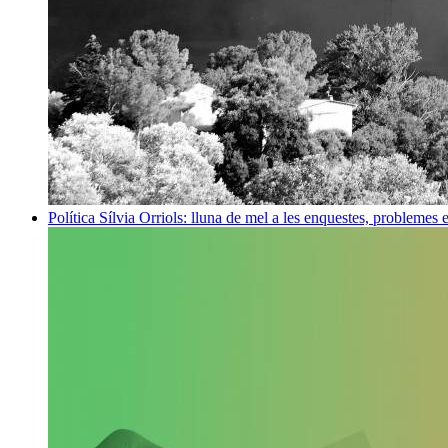
Política
Sílvia Orriols: lluna de mel a les enquestes, problemes 