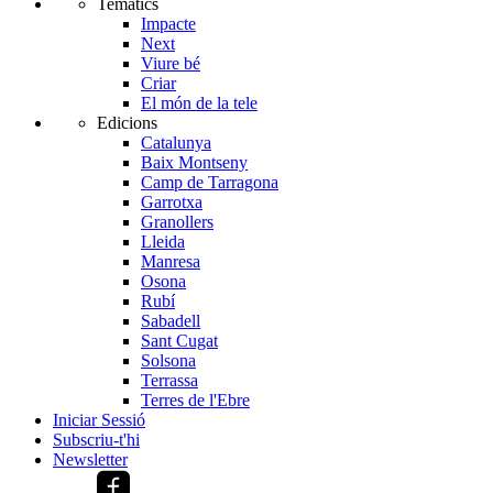
Temàtics
Impacte
Next
Viure bé
Criar
El món de la tele
Edicions
Catalunya
Baix Montseny
Camp de Tarragona
Garrotxa
Granollers
Lleida
Manresa
Osona
Rubí
Sabadell
Sant Cugat
Solsona
Terrassa
Terres de l'Ebre
Iniciar Sessió
Subscriu-t'hi
Newsletter