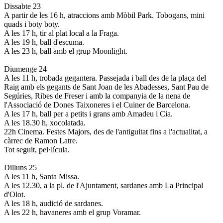
Dissabte 23
A partir de les 16 h, atraccions amb Mòbil Park. Tobogans, mini
quads i boty boty.
A les 17 h, tir al plat local a la Fraga.
A les 19 h, ball d'escuma.
A les 23 h, ball amb el grup Moonlight.
Diumenge 24
A les 11 h, trobada gegantera. Passejada i ball des de la plaça del
Raig amb els gegants de Sant Joan de les Abadesses, Sant Pau de
Segúries, Ribes de Freser i amb la companyia de la nena de
l'Associació de Dones Taixoneres i el Cuiner de Barcelona.
A les 17 h, ball per a petits i grans amb Amadeu i Cia.
A les 18.30 h, xocolatada.
22h Cinema. Festes Majors, des de l'antiguitat fins a l'actualitat, a
càrrec de Ramon Latre.
Tot seguit, pel·lícula.
Dilluns 25
A les 11 h, Santa Missa.
A les 12.30, a la pl. de l'Ajuntament, sardanes amb La Principal
d'Olot.
A les 18 h, audició de sardanes.
A les 22 h, havaneres amb el grup Voramar.