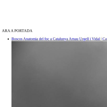
ARA A PORTADA
Boscos
Anatomia del foc a Catalunya
Arnau Urgell i Vidal | Ca