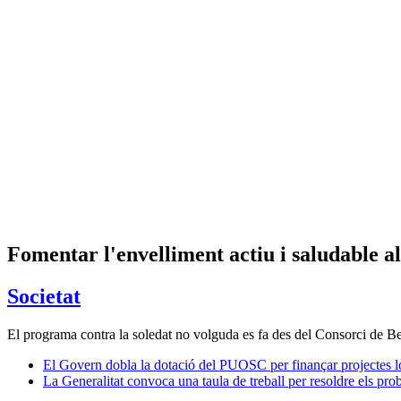
Fomentar l'envelliment actiu i saludable al
Societat
El programa contra la soledat no volguda es fa des del Consorci de B
El Govern dobla la dotació del PUOSC per finançar projectes l
La Generalitat convoca una taula de treball per resoldre els pro