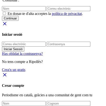
'Continuar'.
En donar-te d'alta acceptes la
política de privacitat
.
Continuar
close
Iniciar sessió
Iniciar Sessió
Has oblidat la contrasenya?
No tens compte a Ripollès?
Crea'n un gratis
close
Crear compte
Periodisme
en català
, gràcies a una comunitat de gent com tu