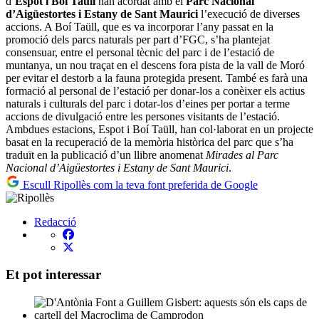
d’
Espot i Boí Taüll
han acordat amb el
Parc Nacional
d’Aigüestortes i Estany de Sant Maurici
l’execució de diverses
accions. A Boí Taüll, que es va incorporar l’any passat en la
promoció dels parcs naturals per part d’FGC, s’ha plantejat
consensuar, entre el personal tècnic del parc i de l’estació de
muntanya, un nou traçat en el descens fora pista de la vall de Moró
per evitar el destorb a la fauna protegida present. També es farà una
formació al personal de l’estació per donar-los a conèixer els actius
naturals i culturals del parc i dotar-los d’eines per portar a terme
accions de divulgació entre les persones visitants de l’estació.
Ambdues estacions, Espot i Boí Taüll, han col·laborat en un projecte
basat en la recuperació de la memòria històrica del parc que s’ha
traduït en la publicació d’un llibre anomenat
Mirades al Parc
Nacional d’Aigüestortes i Estany de Sant Maurici
.
Escull Ripollès com la teva font preferida de Google
Redacció
Et pot interessar