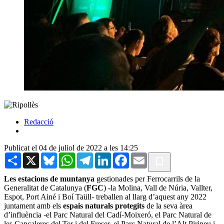
Redacció
Publicat el 04 de juliol de 2022 a les 14:25
Share
X
Bluesky
WhatsApp
Telegram
LinkedIn
Facebook
Email
Les estacions de muntanya
gestionades per Ferrocarrils de la
Generalitat de Catalunya (
FGC
)
-
la Molina, Vall de Núria, Vallter,
Espot, Port Ainé i Boí Taüll- treballen al llarg d’aquest any 2022
juntament amb els
espais naturals protegits
de la seva àrea
d’influència -el Parc Natural del Cadí-Moixeró, el Parc Natural de
les Capçaleres del Ter i del Freser, el Parc Natural de l’Alt Pirineu i