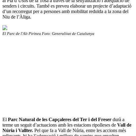
al Pla d’Usos de la Tosa a través de la senyalització i adequació de
senders i circuits. També es preveu elaborar un projecte d’adaptació
d’un recorregut per a persones amb mobilitat reduïda a la zona del
Niu de l’Àliga.
El Parc de l'Alt Pirineu Foto: Generalitat de Catalunya
El
Parc Natural de les Capçaleres del Ter i del Freser
durà a
terme un seguit d’actuacions amb les estacions ripolleses de
Vall de
Núria i Vallter.
Pel que fa a Vall de Núria, entre les accions més
rellevants, hi ha l’adequació i millora de camins que envolten