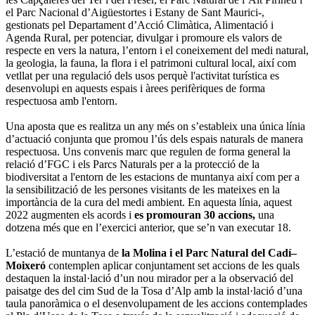
el Parc Nacional d’Aigüestortes i Estany de Sant Maurici-,
gestionats pel Departament d’Acció Climàtica, Alimentació i
Agenda Rural, per potenciar, divulgar i promoure els valors de
respecte en vers la natura, l’entorn i el coneixement del medi natural,
la geologia, la fauna, la flora i el patrimoni cultural local, així com
vetllat per una regulació dels usos perquè l'activitat turística es
desenvolupi en aquests espais i àrees perifèriques de forma
respectuosa amb l'entorn.
Una aposta que es realitza un any més on s’estableix una única línia
d’actuació conjunta que promou l’ús dels espais naturals de manera
respectuosa. Uns convenis marc que regulen de forma general la
relació d’FGC i els Parcs Naturals per a la protecció de la
biodiversitat a l'entorn de les estacions de muntanya així com per a
la sensibilització de les persones visitants de les mateixes en la
importància de la cura del medi ambient. En aquesta línia, aquest
2022 augmenten els acords i
es promouran 30 accions,
una
dotzena més que en l’exercici anterior, que se’n van executar 18.
L’estació de muntanya de
la Molina i el Parc Natural del Cadí–
Moixeró
contemplen aplicar conjuntament set accions de les quals
destaquen la instal·lació d’un nou mirador per a la observació del
paisatge des del cim Sud de la Tosa d’Alp amb la instal·lació d’una
taula panoràmica o el desenvolupament de les accions contemplades