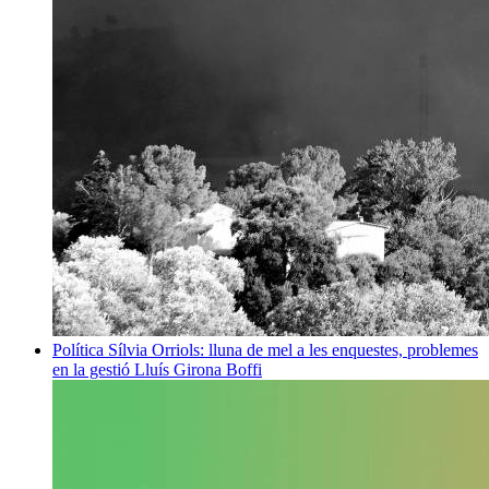
Política
Sílvia Orriols: lluna de mel a les enquestes, problemes
en la gestió
Lluís Girona Boffi