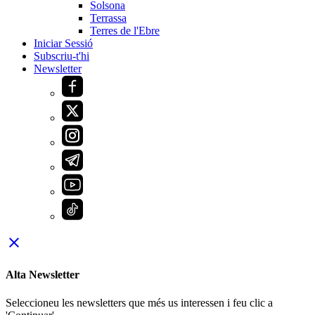
Solsona
Terrassa
Terres de l'Ebre
Iniciar Sessió
Subscriu-t'hi
Newsletter
close
Alta Newsletter
Seleccioneu les newsletters que més us interessen i feu clic a