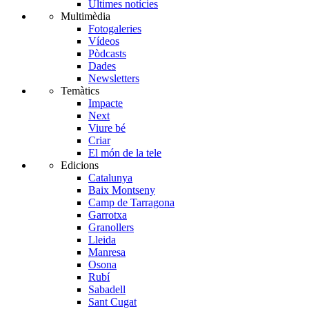
Últimes notícies
Multimèdia
Fotogaleries
Vídeos
Pòdcasts
Dades
Newsletters
Temàtics
Impacte
Next
Viure bé
Criar
El món de la tele
Edicions
Catalunya
Baix Montseny
Camp de Tarragona
Garrotxa
Granollers
Lleida
Manresa
Osona
Rubí
Sabadell
Sant Cugat