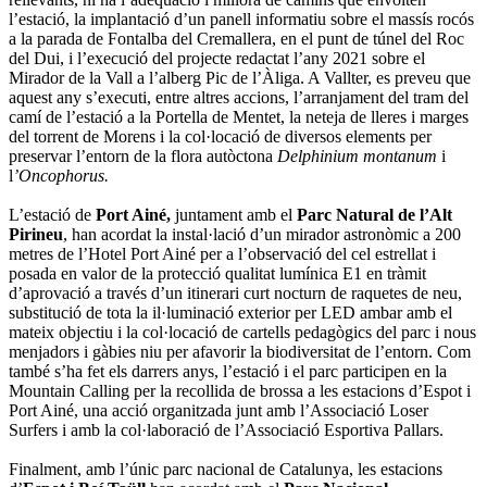
l’estació, la implantació d’un panell informatiu sobre el massís rocós
a la parada de Fontalba del Cremallera, en el punt de túnel del Roc
del Dui, i l’execució del projecte redactat l’any 2021 sobre el
Mirador de la Vall a l’alberg Pic de l’Àliga. A Vallter, es preveu que
aquest any s’executi, entre altres accions, l’arranjament del tram del
camí de l’estació a la Portella de Mentet, la neteja de lleres i marges
del torrent de Morens i la col·locació de diversos elements per
preservar l’entorn de la flora autòctona
Delphinium montanum
i
l
’Oncophorus.
L’estació de
Port Ainé,
juntament amb el
Parc Natural de l’Alt
Pirineu
, han acordat la instal·lació d’un mirador astronòmic a 200
metres de l’Hotel Port Ainé per a l’observació del cel estrellat i
posada en valor de la protecció qualitat lumínica E1 en tràmit
d’aprovació a través d’un itinerari curt nocturn de raquetes de neu,
substitució de tota la il·luminació exterior per LED ambar amb el
mateix objectiu i la col·locació de cartells pedagògics del parc i nous
menjadors i gàbies niu per afavorir la biodiversitat de l’entorn. Com
també s’ha fet els darrers anys, l’estació i el parc participen en la
Mountain Calling per la recollida de brossa a les estacions d’Espot i
Port Ainé, una acció organitzada junt amb l’Associació Loser
Surfers i amb la col·laboració de l’Associació Esportiva Pallars.
Finalment, amb l’únic parc nacional de Catalunya, les estacions