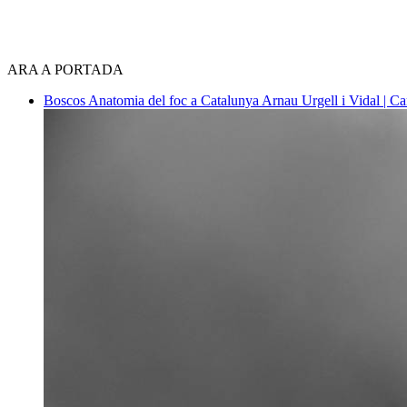
ARA A PORTADA
Boscos
Anatomia del foc a Catalunya
Arnau Urgell i Vidal | Ca