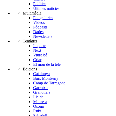
Políltica
Últimes notícies
Multimèdia
Fotogaleries
Vídeos
Pòdcasts
Dades
Newsletters
Temàtics
Impacte
Next
Viure bé
Criar
El món de la tele
Edicions
Catalunya
Baix Montseny
Camp de Tarragona
Garrotxa
Granollers
Lleida
Manresa
Osona
Rubí
Sabadell