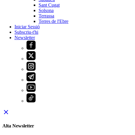
Sant Cugat
Solsona
Terrassa
Terres de l'Ebre
Iniciar Sessió
Subscriu-t'hi
Newsletter
close
Alta Newsletter