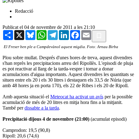
Redacció
Publicat el 04 de novembre de 2011 a les 21:10
Share
X
Bluesky
WhatsApp
Telegram
LinkedIn
Facebook
Email
El Freser ben ple a Campdevànol aquest migdia. Foto: Arnau Birba
Plou sobre mullat. Després d'unes hores de treva, aquest divendres
s'han reprès les precipitacions arreu del Ripollès. L'episodi de pluja
es pot reactivar al llarg de la tarda-vespre i tornar a donar
acumulacions d'aigua importants. Aquest divendres les quantitats se
situen entre els 20 i els 30 litres i destaquen els 33,5 de Núria (que
amb 48 hores ja en porta 170), els 22 de Ribes i els 20 de Ripoll.
Amb aquesta situació el
Meteocat ha activat un avís
per la possible
acumulació de més de 20 litres en mitja hora fins a la mitjanit.
També per
dissabte a la tarda
.
Precipitació dijous 4 de novembre (21:00)
(acumulat episodi)
Camprodon: 19,5 (90,8)
Ripoll: 20,6 (74,6)