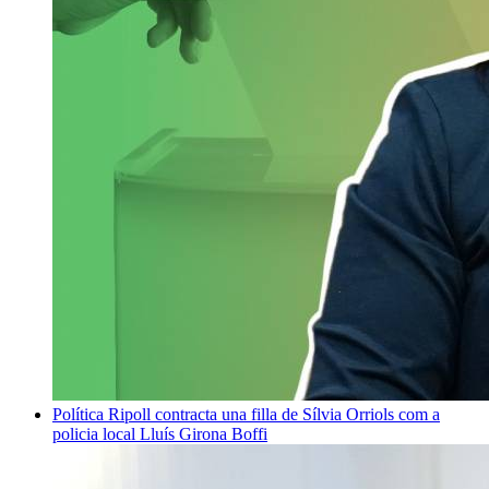
Política
Ripoll contracta una filla de Sílvia Orriols com a
policia local
Lluís Girona Boffi