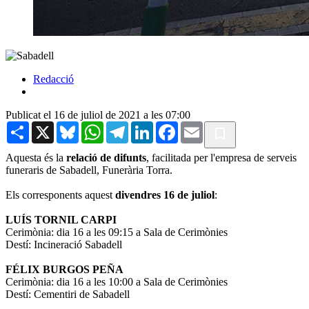
Redacció
Publicat el 16 de juliol de 2021 a les 07:00
Share
X
Bluesky
WhatsApp
Telegram
LinkedIn
Facebook
Email
Aquesta és la
relació de difunts
, facilitada per l'empresa de serveis
funeraris de Sabadell, Funerària Torra.
Els corresponents aquest
divendres 16 de juliol
:
LUÍS TORNIL CARPI
Cerimònia: dia 16 a les 09:15 a Sala de Cerimònies
Destí: Incineració Sabadell
FÉLIX BURGOS PEÑA
Cerimònia: dia 16 a les 10:00 a Sala de Cerimònies
Destí: Cementiri de Sabadell