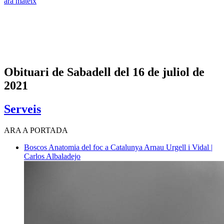
ara mateix
Obituari de Sabadell del 16 de juliol de
2021
Serveis
ARA A PORTADA
Boscos
Anatomia del foc a Catalunya
Arnau Urgell i Vidal |
Carlos Albaladejo