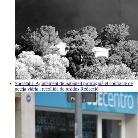
Societat
L'Ajuntament de Sabadell prorrogarà el contracte de
neteja viària i recollida de residus
Redacció