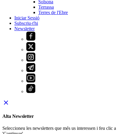
Solsona
Terrassa
Terres de l'Ebre
Iniciar Sessió
Subscriu-t'hi
Newsletter
close
Alta Newsletter
Seleccioneu les newsletters que més us interessen i feu clic a
'Continuar'.