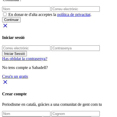
En donar-te d'alta acceptes la
política de privacitat
.
Continuar
close
Iniciar sessió
Iniciar Sessió
Has oblidat la contrasenya?
No tens compte a Sabadell?
Crea'n un gratis
close
Crear compte
Periodisme
en català
, gràcies a una comunitat de gent com tu