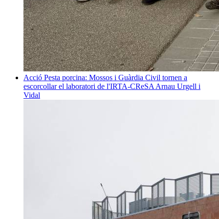
Acció
Pesta porcina: Mossos i Guàrdia Civil tornen a
escorcollar el laboratori de l'IRTA-CReSA
Arnau Urgell i
Vidal