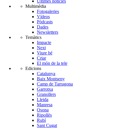
Últimes notícies
Multimèdia
Fotogaleries
Vídeos
Pòdcasts
Dades
Newsletters
Temàtics
Impacte
Next
Viure bé
Criar
El món de la tele
Edicions
Catalunya
Baix Montseny
Camp de Tarragona
Garrotxa
Granollers
Lleida
Manresa
Osona
Ripollès
Rubí
Sant Cugat