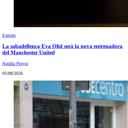
Esports
La sabadellenca Eva Olid serà la nova entrenadora
del Manchester United
Natàlia Pinyol
05/08/2026