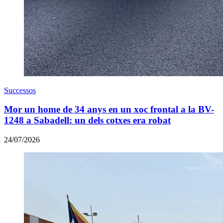
Successos
Mor un home de 34 anys en un xoc frontal a la BV-
1248 a Sabadell: un dels cotxes era robat
24/07/2026