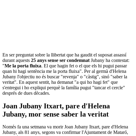
En ser preguntat sobre la llibertat que ha gaudit el suposat assassí
durant aquests
25 anys sense ser condemnat
Jubany ha contestat:
"
Me la porta fluixa
. El que hagin fet o el que els hi pugui passar
quan hi hagi sentència me la porta fluixa". Per al germà d'Helena
Jubany l'objectiu no és buscar "revenja" o "càstig", sinó "saber la
veritat". En aquest sentit, ha demanat "a qui ho hagi fet" que
s'entregui i ho expliqui perquè la família pugui "tancar el cercle"
després de dues dècades.
Joan Jubany Itxart, pare d'Helena
Jubany, mor sense saber la veritat
Només fa una setmana va morir Joan Jubany Itxart, pare d'Helena
Jubany, als 81 anys, segons va confirmar l'Ajuntament de Mataró,