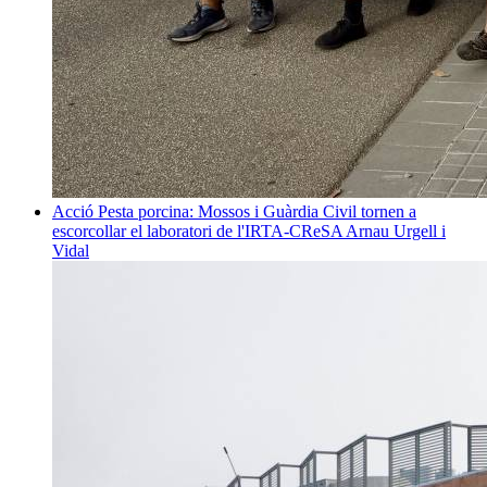
Acció
Pesta porcina: Mossos i Guàrdia Civil tornen a
escorcollar el laboratori de l'IRTA-CReSA
Arnau Urgell i
Vidal