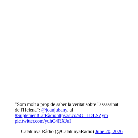
"Som molt a prop de saber la veritat sobre l'assassinat
de l'Helena":
@joanjubany
, al
#SuplementCatRàdio
https://t.co/aOT1DLSZym
pic.twitter.com/yuhC4RXJuI
— Catalunya Ràdio (@CatalunyaRadio)
June 20, 2026