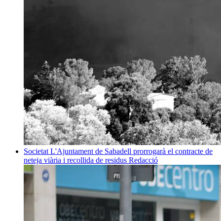
Societat
L'Ajuntament de Sabadell prorrogarà el contracte de
neteja viària i recollida de residus
Redacció