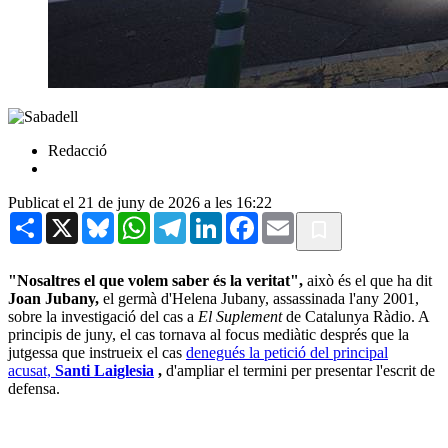
Redacció
Publicat el 21 de juny de 2026 a les 16:22
Share
X
Bluesky
WhatsApp
Telegram
LinkedIn
Facebook
Email
"Nosaltres el que volem saber és la veritat",
això és el que ha dit
Joan Jubany,
el germà d'Helena Jubany, assassinada l'any 2001,
sobre la investigació del cas a
El Suplement
de Catalunya Ràdio. A
principis de juny, el cas tornava al focus mediàtic després que la
jutgessa que instrueix el cas
denegués la petició del principal
acusat,
Santi Laiglesia
,
d'ampliar el termini per presentar l'escrit de
defensa.