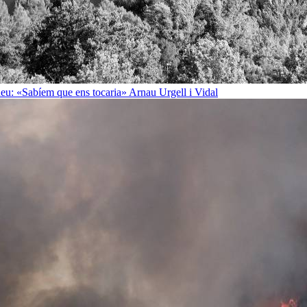
rineu: «Sabíem que ens tocaria»
Arnau Urgell i Vidal