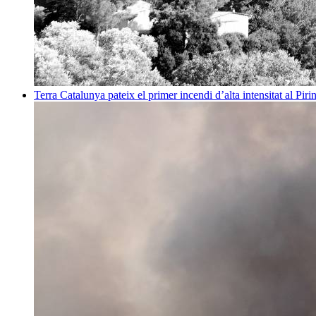
Terra
Catalunya pateix el primer incendi d’alta intensitat al Pi