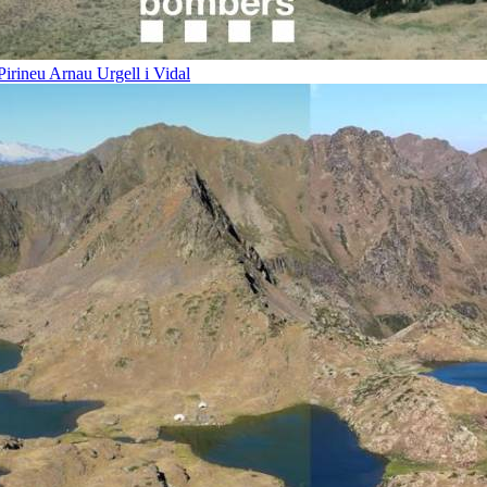
 Pirineu
Arnau Urgell i Vidal