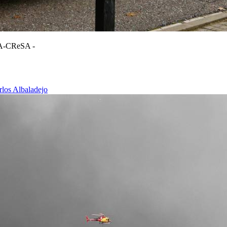
RTA-CReSA -
rlos Albaladejo