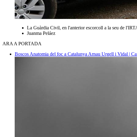
La Guàrdia Civil, en l'anterior escorcoll a la seu de l'I
Juanma Peláez
ARA A PORTADA
Boscos
Anatomia del foc a Catalunya
Arnau Urgell i Vidal | Ca