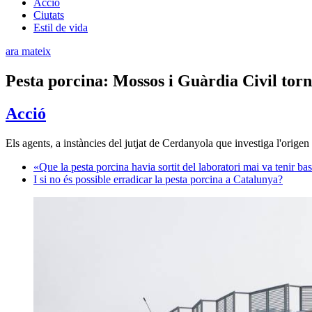
Acció
Ciutats
Estil de vida
ara mateix
Pesta porcina: Mossos i Guàrdia Civil tor
Acció
Els agents, a instàncies del jutjat de Cerdanyola que investiga l'origen
«Que la pesta porcina havia sortit del laboratori mai va tenir bas
I si no és possible erradicar la pesta porcina a Catalunya?