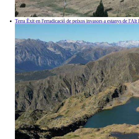
Terra
Èxit en l'erradicació de peixos invasors a estanys de l'Alt