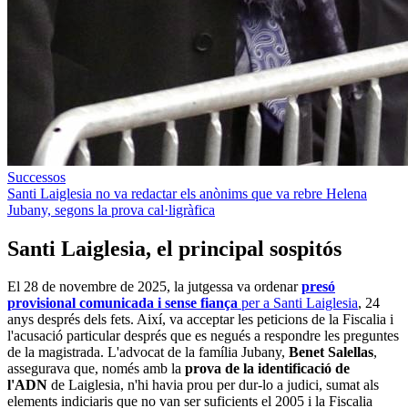
Successos
Santi Laiglesia no va redactar els anònims que va rebre Helena
Jubany, segons la prova cal·ligràfica
Santi Laiglesia, el principal sospitós
El 28 de novembre de 2025, la jutgessa va ordenar
presó
provisional comunicada i sense fiança
per a Santi Laiglesia
, 24
anys després dels fets. Així, va acceptar les peticions de la Fiscalia i
l'acusació particular després que es negués a respondre les preguntes
de la magistrada. L'advocat de la família Jubany,
Benet Salellas
,
assegurava que, només amb la
prova de la identificació de
l'ADN
de Laiglesia, n'hi havia prou per dur-lo a judici, sumat als
elements indiciaris que no van ser suficients el 2005 i la Fiscalia