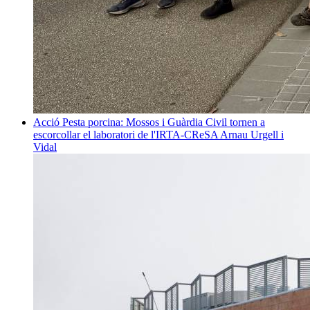
Acció
Pesta porcina: Mossos i Guàrdia Civil tornen a
escorcollar el laboratori de l'IRTA-CReSA
Arnau Urgell i
Vidal