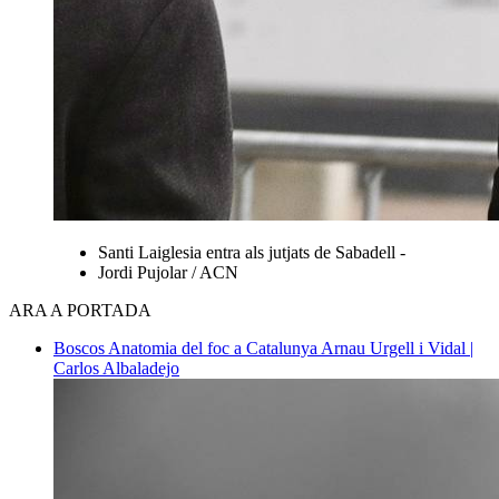
Santi Laiglesia entra als jutjats de Sabadell -
Jordi Pujolar / ACN
ARA A PORTADA
Boscos
Anatomia del foc a Catalunya
Arnau Urgell i Vidal |
Carlos Albaladejo