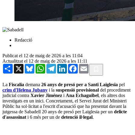
Redacció
Publicat el 12 de maig de 2026 a les 11:04
Actualitzat el 12 de maig de 2026 a les 11:11
Share
X
Bluesky
WhatsApp
Telegram
LinkedIn
Facebook
Email
La
Fiscalia
demana
26 anys de presó per a Santi Laiglesia
pel
crim d'Helena Jubany
i la
suspensió provisional
del procediment
judicial contra
Xavier Jiménez
i
Ana Echaguibel
, els altres dos
investigats en un inici. Concretament, el Servei Jurat del Ministeri
Públic ha sol·licitat a l'escrit d'acusació que ha presentat davant la
jutgessa de Sabadell 20 anys de presó per Laiglesia per un
delicte
d'assassinat
i 6 més per un de
detenció il·legal
.