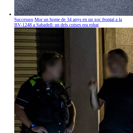
Successos
Mor un home de 34 anys en un xoc frontal a la
BV-1248 a Sabadell: un dels cotxes era robat