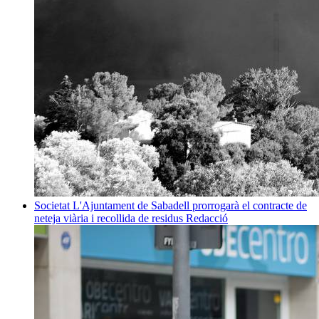
Societat
L'Ajuntament de Sabadell prorrogarà el contracte de
neteja viària i recollida de residus
Redacció