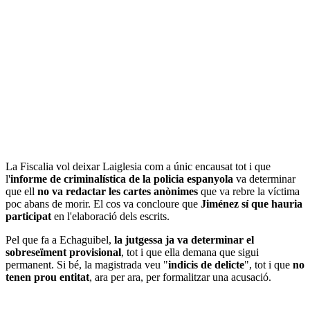
La Fiscalia vol deixar Laiglesia com a únic encausat tot i que
l'
informe de criminalística de la policia espanyola
va determinar
que ell
no va redactar les cartes anònimes
que va rebre la víctima
poc abans de morir. El cos va concloure que
Jiménez sí que hauria
participat
en l'elaboració dels escrits.
Pel que fa a Echaguibel,
la jutgessa ja va determinar el
sobreseïment provisional
, tot i que ella demana que sigui
permanent. Si bé, la magistrada veu "
indicis de delicte
", tot i que
no
tenen prou entitat
, ara per ara, per formalitzar una acusació.