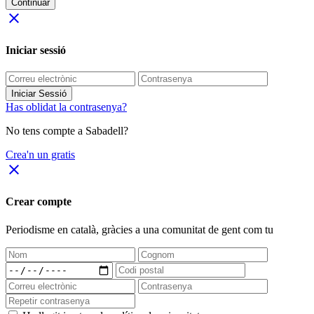
Continuar
close
Iniciar sessió
Iniciar Sessió
Has oblidat la contrasenya?
No tens compte a Sabadell?
Crea'n un gratis
close
Crear compte
Periodisme
en català
, gràcies a una comunitat de gent com tu