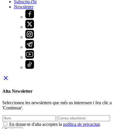
Subscriu-t'hi
Newsletter
close
Alta Newsletter
Seleccioneu les newsletters que més us interessen i feu clic a
'Continuar'.
En donar-te d'alta acceptes la
política de privacitat
.