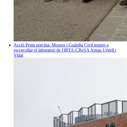
Acció
Pesta porcina: Mossos i Guàrdia Civil tornen a
escorcollar el laboratori de l'IRTA-CReSA
Arnau Urgell i
Vidal