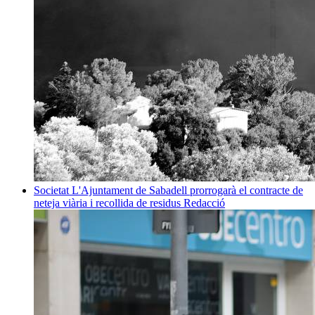
Societat
L'Ajuntament de Sabadell prorrogarà el contracte de
neteja viària i recollida de residus
Redacció