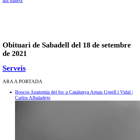
ara mateix
Obituari de Sabadell del 18 de setembre
de 2021
Serveis
ARA A PORTADA
Boscos
Anatomia del foc a Catalunya
Arnau Urgell i Vidal |
Carlos Albaladejo