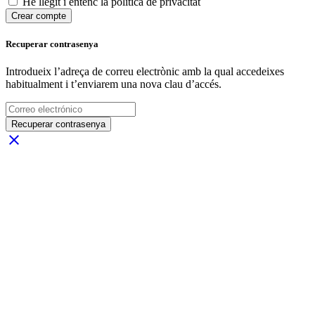
He llegit i entenc la política de privacitat
Crear compte
Recuperar contrasenya
Introdueix l’adreça de correu electrònic amb la qual accedeixes
habitualment i t’enviarem una nova clau d’accés.
Recuperar contrasenya
close