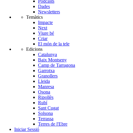
Pòdcasts
Dades
Newsletters
Temàtics
Impacte
Next
Viure bé
Criar
El món de la tele
Edicions
Catalunya
Baix Montseny
Camp de Tarragona
Garrotxa
Granollers
Lleida
Manresa
Osona
Ripollès
Rubí
Sant Cugat
Solsona
Terrassa
Terres de l'Ebre
Iniciar Sessió