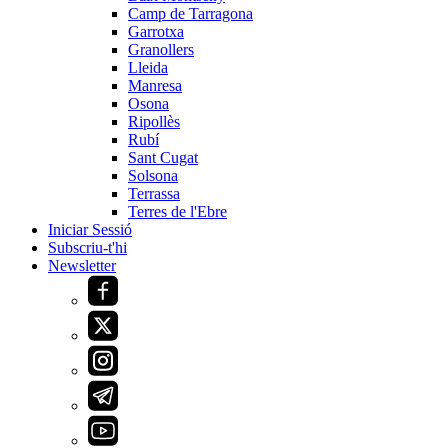
Camp de Tarragona
Garrotxa
Granollers
Lleida
Manresa
Osona
Ripollès
Rubí
Sant Cugat
Solsona
Terrassa
Terres de l'Ebre
Iniciar Sessió
Subscriu-t'hi
Newsletter