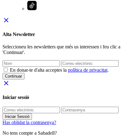
close
Alta Newsletter
Seleccioneu les newsletters que més us interessen i feu clic a
'Continuar'.
En donar-te d'alta acceptes la
política de privacitat
.
Continuar
close
Iniciar sessió
Iniciar Sessió
Has oblidat la contrasenya?
No tens compte a Sabadell?