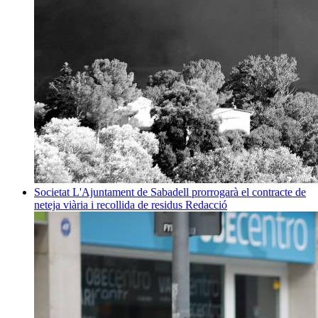
Societat
L'Ajuntament de Sabadell prorrogarà el contracte de
neteja viària i recollida de residus
Redacció