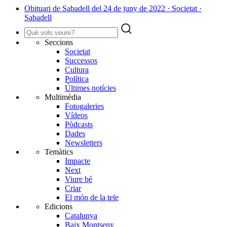
Obituari de Sabadell del 24 de juny de 2022 · Societat ·
Sabadell
Seccions
Societat
Successos
Cultura
Política
Últimes notícies
Multimèdia
Fotogaleries
Vídeos
Pòdcasts
Dades
Newsletters
Temàtics
Impacte
Next
Viure bé
Criar
El món de la tele
Edicions
Catalunya
Baix Montseny