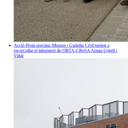
Acció
Pesta porcina: Mossos i Guàrdia Civil tornen a
escorcollar el laboratori de l'IRTA-CReSA
Arnau Urgell i
Vidal