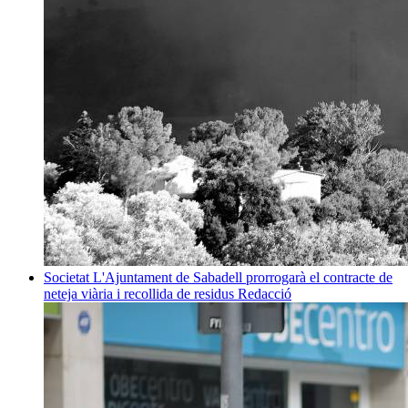
Societat
L'Ajuntament de Sabadell prorrogarà el contracte de
neteja viària i recollida de residus
Redacció