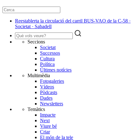
Reestablerta la circulació del carril BUS-VAO de la C-58 ·
Societat · Sabadell
Seccions
Societat
Successos
Cultura
Política
Últimes notícies
Multimèdia
Fotogaleries
Vídeos
Pòdcasts
Dades
Newsletters
Temàtics
Impacte
Next
Viure bé
Criar
El món de la tele