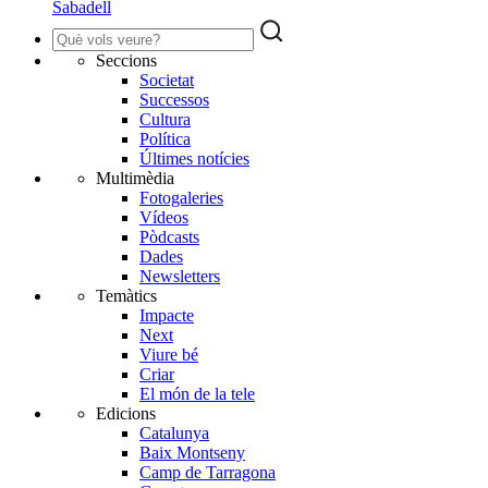
Sabadell
Seccions
Societat
Successos
Cultura
Política
Últimes notícies
Multimèdia
Fotogaleries
Vídeos
Pòdcasts
Dades
Newsletters
Temàtics
Impacte
Next
Viure bé
Criar
El món de la tele
Edicions
Catalunya
Baix Montseny
Camp de Tarragona