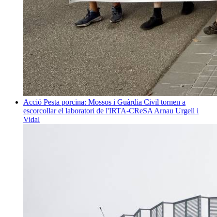
Acció
Pesta porcina: Mossos i Guàrdia Civil tornen a
escorcollar el laboratori de l'IRTA-CReSA
Arnau Urgell i
Vidal