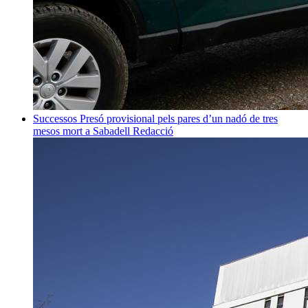
Successos
Presó provisional pels pares d’un nadó de tres
mesos mort a Sabadell
Redacció