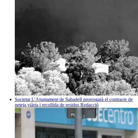
Societat
L'Ajuntament de Sabadell prorrogarà el contracte de
neteja viària i recollida de residus
Redacció