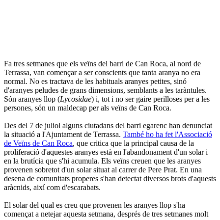
Fa tres setmanes que els veïns del barri de Can Roca, al nord de
Terrassa, van començar a ser conscients que tanta aranya no era
normal. No es tractava de les habituals aranyes petites, sinó
d'aranyes peludes de grans dimensions, semblants a les taràntules.
Són aranyes llop (
Lycosidae
) i, tot i no ser gaire perilloses per a les
persones, són un maldecap per als veïns de Can Roca.
Des del 7 de juliol alguns ciutadans del barri egarenc han denunciat
la situació a l'Ajuntament de Terrassa.
També ho ha fet l'Associació
de Veïns de Can Roca
, que critica que la principal causa de la
proliferació d'aquestes aranyes està en l'abandonament d'un solar i
en la brutícia que s'hi acumula. Els veïns creuen que les aranyes
provenen sobretot d'un solar situat al carrer de Pere Prat. En una
desena de comunitats properes s'han detectat diversos brots d'aquests
aràcnids, així com d'escarabats.
El solar del qual es creu que provenen les aranyes llop s'ha
començat a netejar aquesta setmana, després de tres setmanes molt