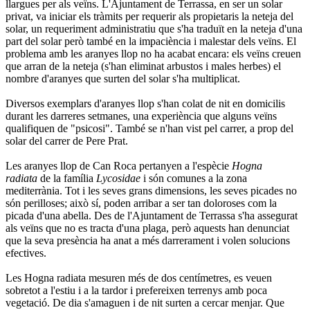
llargues per als veïns. L'Ajuntament de Terrassa, en ser un solar
privat, va iniciar els tràmits per requerir als propietaris la neteja del
solar, un requeriment administratiu que s'ha traduït en la neteja d'una
part del solar però també en la impaciència i malestar dels veïns. El
problema amb les aranyes llop no ha acabat encara: els veïns creuen
que arran de la neteja (s'han eliminat arbustos i males herbes) el
nombre d'aranyes que surten del solar s'ha multiplicat.
Diversos exemplars d'aranyes llop s'han colat de nit en domicilis
durant les darreres setmanes, una experiència que alguns veïns
qualifiquen de "psicosi". També se n'han vist pel carrer, a prop del
solar del carrer de Pere Prat.
Les aranyes llop de Can Roca pertanyen a l'espècie
Hogna
radiata
de la família
Lycosidae
i són comunes a la zona
mediterrània. Tot i les seves grans dimensions, les seves picades no
són perilloses; això sí, poden arribar a ser tan doloroses com la
picada d'una abella. Des de l'Ajuntament de Terrassa s'ha assegurat
als veïns que no es tracta d'una plaga, però aquests han denunciat
que la seva presència ha anat a més darrerament i volen solucions
efectives.
Les Hogna radiata mesuren més de dos centímetres, es veuen
sobretot a l'estiu i a la tardor i prefereixen terrenys amb poca
vegetació. De dia s'amaguen i de nit surten a cercar menjar. Que