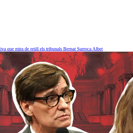
a que mira de reüll els tribunals
Bernat Surroca Albet