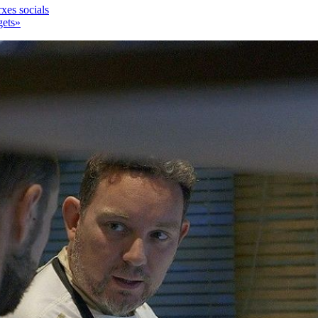
rxes socials
gets»